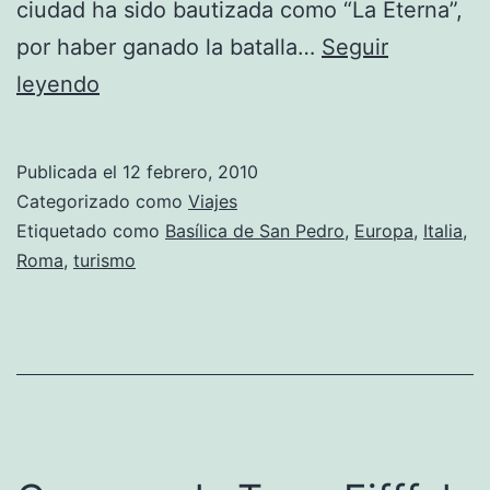
ciudad ha sido bautizada como “La Eterna”,
por haber ganado la batalla…
Seguir
“Piazza
leyendo
dei
Cavalieri
Publicada el
12 febrero, 2010
di
Categorizado como
Viajes
Malta”,
Etiquetado como
Basílica de San Pedro
,
Europa
,
Italia
,
Roma
,
turismo
la
mejor
vista
hacia
el
Vaticano