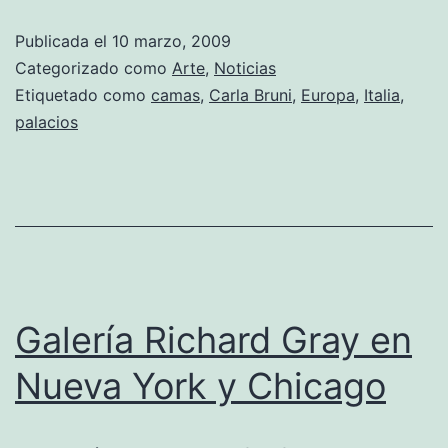
palaciega
Publicada el
10 marzo, 2009
de
Categorizado como
Arte
,
Noticias
Carla
Etiquetado como
camas
,
Carla Bruni
,
Europa
,
Italia
,
palacios
Bruni
Galería Richard Gray en
Nueva York y Chicago