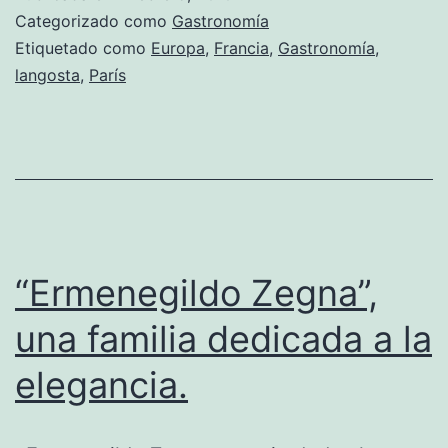
Torre
Categorizado como
Gastronomía
Eifffel,
Etiquetado como
Europa
,
Francia
,
Gastronomía
,
langosta
,
París
una
gran
tentac
“Ermenegildo Zegna”,
una familia dedicada a la
elegancia.