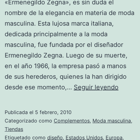
«Ermenegildo Zegna», es sin duda el
nombre de la elegancia en materia de moda
masculina. Esta lujosa marca italiana,
dedicada principalmente a la moda
masculina, fue fundada por el diseñador
Ermenegildo Zegna. Luego de su muerte,
en el año 1966, la empresa pasó a manos
de sus herederos, quienes la han dirigido
“Ermen
desde ese momento,…
Seguir leyendo
Zegna”
una
Publicada el
5 febrero, 2010
familia
Categorizado como
Complementos
,
Moda masculina
,
dedica
Tiendas
Etiquetado como
diseño
,
Estados Unidos
,
Europa
,
a