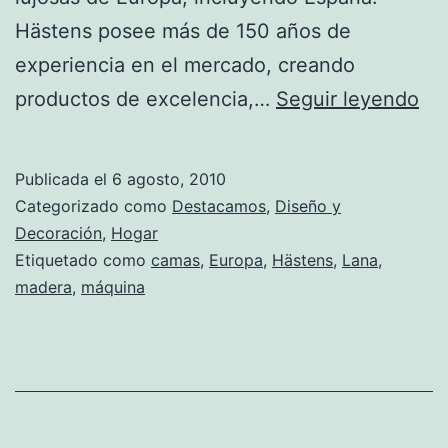
Hästens posee más de 150 años de
experiencia en el mercado, creando
Ca
productos de excelencia,…
Seguir leyendo
y
co
Publicada el
6 agosto, 2010
su
Categorizado como
Destacamos
,
Diseño y
Hä
Decoración
,
Hogar
Etiquetado como
camas
,
Europa
,
Hästens
,
Lana
,
El
madera
,
máquina
me
re
pa
el
ca