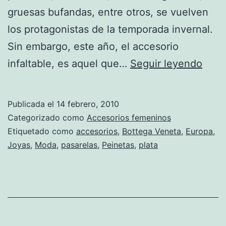
gruesas bufandas, entre otros, se vuelven
los protagonistas de la temporada invernal.
Sin embargo, este año, el accesorio
El
infaltable, es aquel que…
Seguir leyendo
más
disti
Publicada el
14 febrero, 2010
acce
Categorizado como
Accesorios femeninos
inver
Etiquetado como
accesorios
,
Bottega Veneta
,
Europa
,
Joyas
,
Moda
,
pasarelas
,
Peinetas
,
plata
la
Pein
Bott
Vene