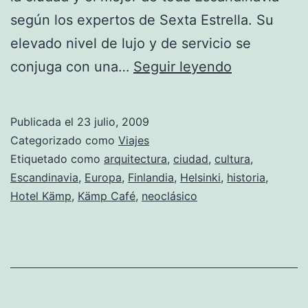
según los expertos de Sexta Estrella. Su
elevado nivel de lujo y de servicio se
Hotel
conjuga con una…
Seguir leyendo
Kämp
en
Publicada el
23 julio, 2009
Helsinki
Categorizado como
Viajes
Etiquetado como
arquitectura
,
ciudad
,
cultura
,
Escandinavia
,
Europa
,
Finlandia
,
Helsinki
,
historia
,
Hotel Kämp
,
Kämp Café
,
neoclásico