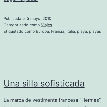
maravillosas
playas
Publicada el
5 mayo, 2010
de
Categorizado como
Viajes
Cerdeña
Etiquetado como
Europa
,
Francia
,
Italia
,
playa
,
playas
Una silla sofisticada
La marca de vestimenta francesa “Hermes”,