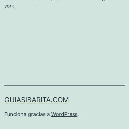
Yo
york
y
Ch
GUIASIBARITA.COM
Funciona gracias a
WordPress
.