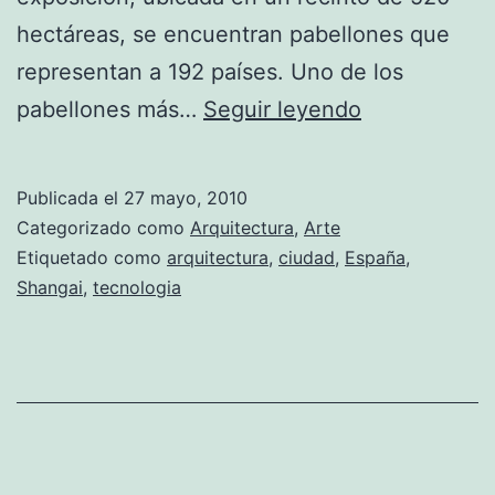
hectáreas, se encuentran pabellones que
representan a 192 países. Uno de los
El
pabellones más…
Seguir leyendo
pabellón
español
Publicada el
27 mayo, 2010
de
Categorizado como
Arquitectura
,
Arte
la
Etiquetado como
arquitectura
,
ciudad
,
España
,
Shangai
,
tecnologia
Exposición
Universal
de
Shangai
2010,
ha