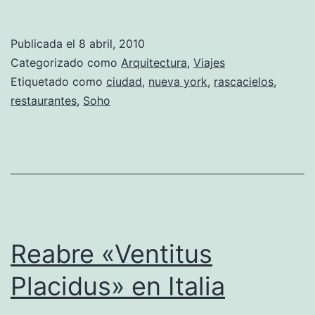
Nuev
York:
Publicada el
8 abril, 2010
El
Categorizado como
Arquitectura
,
Viajes
lugar
Etiquetado como
ciudad
,
nueva york
,
rascacielos
,
restaurantes
,
Soho
dond
cada
piso
es
una
mansi
Reabre «Ventitus
Placidus» en Italia