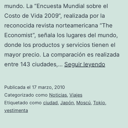
mundo. La “Encuesta Mundial sobre el
Costo de Vida 2009”, realizada por la
reconocida revista norteamericana “The
Economist”, señala los lugares del mundo,
donde los productos y servicios tienen el
mayor precio. La comparación es realizada
¿Cuáles
entre 143 ciudades,…
Seguir leyendo
son
las
Publicada el
17 marzo, 2010
ciudade
Categorizado como
Noticias
,
Viajes
más
Etiquetado como
ciudad
,
Japón
,
Moscú
,
Tokio
,
vestimenta
caras
del