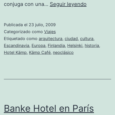
Hotel
conjuga con una…
Seguir leyendo
Kämp
en
Publicada el
23 julio, 2009
Helsinki
Categorizado como
Viajes
Etiquetado como
arquitectura
,
ciudad
,
cultura
,
Escandinavia
,
Europa
,
Finlandia
,
Helsinki
,
historia
,
Hotel Kämp
,
Kämp Café
,
neoclásico
Banke Hotel en París