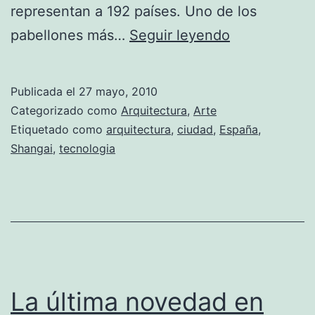
representan a 192 países. Uno de los
El
pabellones más…
Seguir leyendo
pabellón
español
Publicada el
27 mayo, 2010
de
Categorizado como
Arquitectura
,
Arte
la
Etiquetado como
arquitectura
,
ciudad
,
España
,
Shangai
,
tecnologia
Exposición
Universal
de
Shangai
2010,
ha
La última novedad en
sido