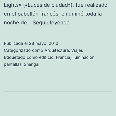
Lights» («Luces de ciudad»), fue realizado
en el pabellón francés, e iluminó toda la
El
noche de…
Seguir leyendo
increíble
pabellón
Publicada el
28 mayo, 2010
de
Categorizado como
Arquitectura
,
Viajes
Ródano-
Etiquetado como
edificio
,
Francia
,
iluminación
,
pantallas
,
Shangai
Alpes,
Francia,
en
Shangai