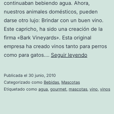
continuaban bebiendo agua. Ahora,
nuestros animales domésticos, pueden
darse otro lujo: Brindar con un buen vino.
Este capricho, ha sido una creación de la
firma «Bark Vineyards». Esta original
empresa ha creado vinos tanto para perros
¿Quién
como para gatos.…
Seguir leyendo
ha
dicho
Publicada el
30 junio, 2010
que
Categorizado como
Bebidas
,
Mascotas
las
Etiquetado como
agua
,
gourmet
,
mascotas
,
vino
,
vinos
mascotas
no