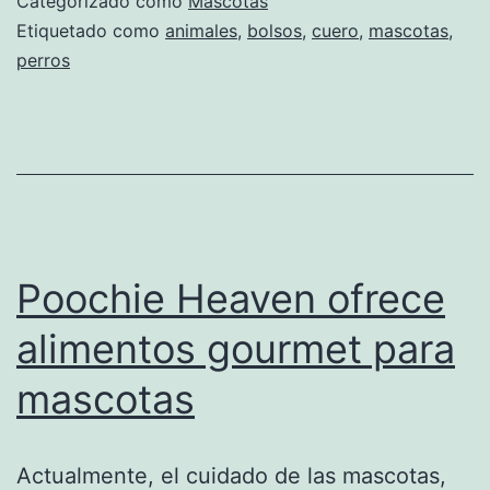
Categorizado como
Mascotas
para
Etiquetado como
animales
,
bolsos
,
cuero
,
mascotas
,
perros
llevar
a
tu
mascota
Poochie Heaven ofrece
alimentos gourmet para
mascotas
Actualmente, el cuidado de las mascotas,