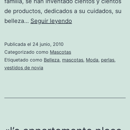
familia, se han inventado cientos y cientos
de productos, dedicados a su cuidados, su
«Dog
belleza…
Seguir leyendo
Bridal
Collection»:
Publicada el
24 junio, 2010
Vestidos
Categorizado como
Mascotas
de
Etiquetado como
Belleza
,
mascotas
,
Moda
,
perlas
,
vestidos de novia
novia
de
lujo
para
mascotas