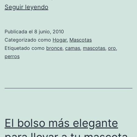
«l’e
Seguir leyendo
appartemente
place
Publicada el
8 junio, 2010
vendôme»:
Categorizado como
Hogar
,
Mascotas
Un
Etiquetado como
bronce
,
camas
,
mascotas
,
oro
,
perros
«piso»
para
tu
perro
El bolso más elegante
para llevar a tu mascota