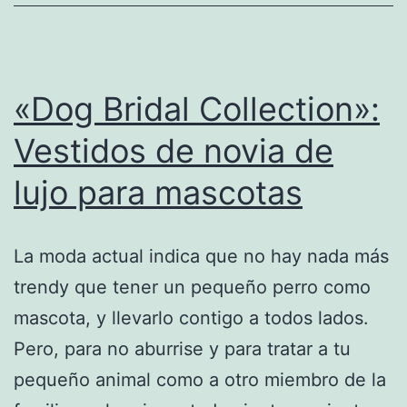
pueden
disfrutar
de
una
«Dog Bridal Collection»:
buena
Vestidos de novia de
copa
lujo para mascotas
de
vino?
La moda actual indica que no hay nada más
trendy que tener un pequeño perro como
mascota, y llevarlo contigo a todos lados.
Pero, para no aburrise y para tratar a tu
pequeño animal como a otro miembro de la