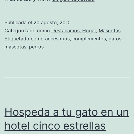
Mascota
ofrece
Publicada el
20 agosto, 2010
todo
Categorizado como
Destacamos
,
Hogar
,
Mascotas
lo
Etiquetado como
accesorios
,
complementos
,
gatos
,
mascotas
,
perros
que
tu
animal
favorito
necesita
Hospeda a tu gato en un
hotel cinco estrellas