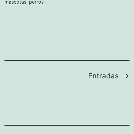
mascotas
,
perros
para
mascotas
Paginación
Entradas
de
entradas