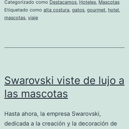
gato
Categorizado como
Destacamos
,
Hoteles
,
Mascotas
en
Etiquetado como
alta costura
,
gatos
,
gourmet
,
hotel
,
mascotas
,
viaje
un
hotel
cinco
estrellas
Swarovski viste de lujo a
las mascotas
Hasta ahora, la empresa Swarovski,
dedicada a la creación y la decoración de