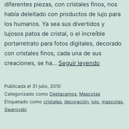
diferentes piezas, con cristales finos, nos
había deleitado con productos de lujo para
los humanos. Ya sea sus divertidos y
lujosos patos de cristal, o el increíble
portarretrato para fotos digitales, decorado
con cristales finos, cada una de sus
Swarovski
creaciones, se ha…
Seguir leyendo
viste
de
Publicada el
31 julio, 2010
lujo
Categorizado como
Destacamos
,
Mascotas
a
Etiquetado como
cristales
,
decoración
,
lujo
,
mascotas
,
Swarovski
las
mascotas