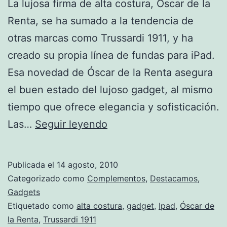
La lujosa firma de alta costura, Óscar de la
Renta, se ha sumado a la tendencia de
otras marcas como Trussardi 1911, y ha
creado su propia línea de fundas para iPad.
Esa novedad de Óscar de la Renta asegura
el buen estado del lujoso gadget, al mismo
tiempo que ofrece elegancia y sofisticación.
Óscar
Las…
Seguir leyendo
de
la
Publicada el
14 agosto, 2010
Renta
Categorizado como
Complementos
,
Destacamos
,
presenta
Gadgets
Etiquetado como
alta costura
,
gadget
,
Ipad
,
Óscar de
su
la Renta
,
Trussardi 1911
colección