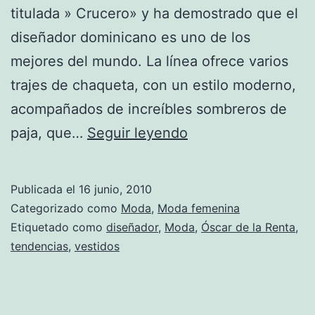
titulada » Crucero» y ha demostrado que el
diseñador dominicano es uno de los
mejores del mundo. La línea ofrece varios
trajes de chaqueta, con un estilo moderno,
acompañados de increíbles sombreros de
La
paja, que…
Seguir leyendo
bella
y
Publicada el
16 junio, 2010
delicada
Categorizado como
Moda
,
Moda femenina
colección
Etiquetado como
diseñador
,
Moda
,
Óscar de la Renta
,
tendencias
,
vestidos
«Crucero»
de
Óscar