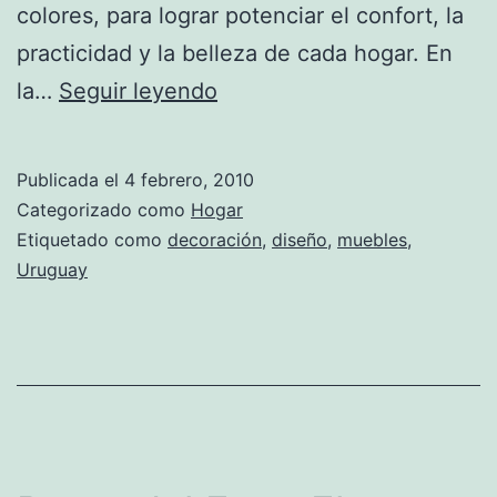
colores, para lograr potenciar el confort, la
practicidad y la belleza de cada hogar. En
Hiddenbed:
la…
Seguir leyendo
el
nombre
Publicada el
4 febrero, 2010
de
Categorizado como
Hogar
la
Etiquetado como
decoración
,
diseño
,
muebles
,
Uruguay
practicidad
y
el
estilo