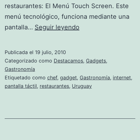
restaurantes: El Menú Touch Screen. Este
menú tecnológico, funciona mediante una
Touchit!:
pantalla…
Seguir leyendo
Tu
plato
Publicada el
19 julio, 2010
favorito
Categorizado como
Destacamos
,
Gadgets
,
con
Gastronomía
Etiquetado como
chef
,
gadget
,
Gastronomía
,
internet
,
sólo
pantalla táctil
,
restaurantes
,
Uruguay
presionar
un
botón