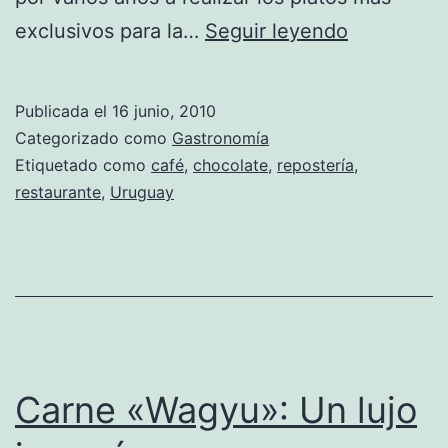
«Rara
exclusivos para la…
Seguir leyendo
Avis»
ofrece
Publicada el
16 junio, 2010
a
Categorizado como
Gastronomía
Montevide
Etiquetado como
café
,
chocolate
,
repostería
,
restaurante
,
Uruguay
un
té
digno
de
reyes
Carne «Wagyu»: Un lujo