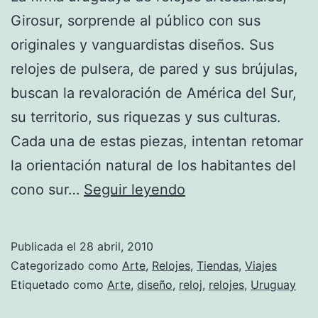
Girosur, sorprende al público con sus
originales y vanguardistas diseños. Sus
relojes de pulsera, de pared y sus brújulas,
buscan la revaloración de América del Sur,
su territorio, sus riquezas y sus culturas.
Cada una de estas piezas, intentan retomar
la orientación natural de los habitantes del
Los
cono sur…
Seguir leyendo
relojes
más
Publicada el
28 abril, 2010
originales
Categorizado como
Arte
,
Relojes
,
Tiendas
,
Viajes
de
Etiquetado como
Arte
,
diseño
,
reloj
,
relojes
,
Uruguay
América