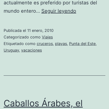
actualmente es preferido por turistas del
Punta
mundo entero…
Seguir leyendo
del
Este:
Publicada el
11 enero, 2010
El
Categorizado como
Viajes
punto
Etiquetado como
cruceros
,
playas
,
Punta del Este
,
Uruguay
,
vacaciones
de
encuentro
para
el
glamour
en
Caballos Árabes, el
América