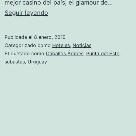
mejor casino del país, el glamour de…
Caballos
Seguir leyendo
Árabes,
el
Publicada el
8 enero, 2010
nuevo
Categorizado como
Hoteles
,
Noticias
lujo
Etiquetado como
Caballos Árabes
,
Punta del Este
,
subastas
,
Uruguay
de
Punta
del
Este,
presente
en
el