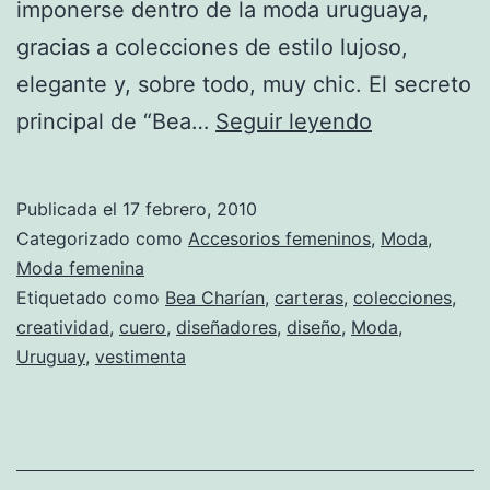
imponerse dentro de la moda uruguaya,
gracias a colecciones de estilo lujoso,
elegante y, sobre todo, muy chic. El secreto
Bea
principal de “Bea…
Seguir leyendo
Charían:
Moda
Publicada el
17 febrero, 2010
“Made
Categorizado como
Accesorios femeninos
,
Moda
,
in
Moda femenina
Etiquetado como
Bea Charían
,
carteras
,
colecciones
,
Uruguay”
creatividad
,
cuero
,
diseñadores
,
diseño
,
Moda
,
Uruguay
,
vestimenta