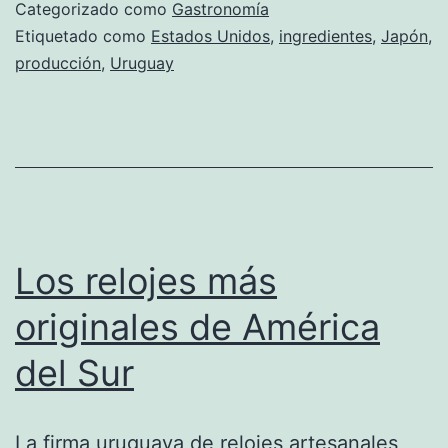
lujo
Categorizado como
Gastronomía
japonés
Etiquetado como
Estados Unidos
,
ingredientes
,
Japón
,
producción
,
Uruguay
Los relojes más
originales de América
del Sur
La firma uruguaya de relojes artesanales,