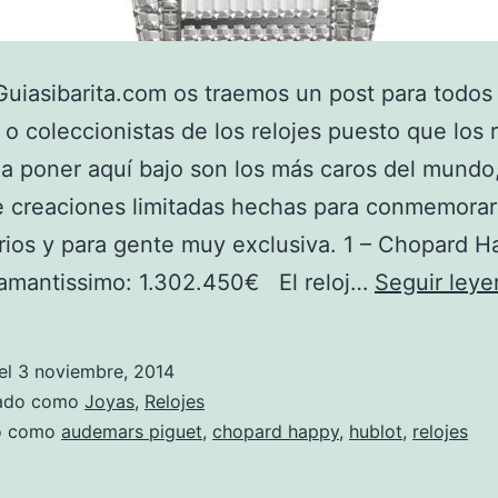
uiasibarita.com os traemos un post para todos
o coleccionistas de los relojes puesto que los r
a poner aquí bajo son los más caros del mundo
e creaciones limitadas hechas para conmemorar
rios y para gente muy exclusiva. 1 – Chopard 
iamantissimo: 1.302.450€ El reloj…
Seguir ley
el
3 noviembre, 2014
zado como
Joyas
,
Relojes
do como
audemars piguet
,
chopard happy
,
hublot
,
relojes