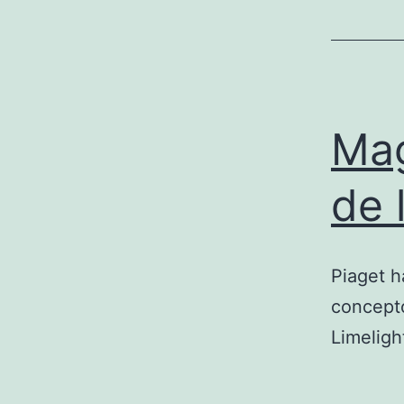
Mag
de 
Piaget h
concepto
Limeligh