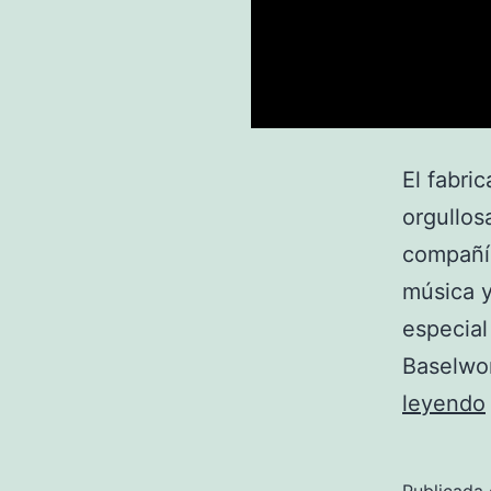
El fabri
orgullos
compañía
música y
especial
Baselwor
leyendo