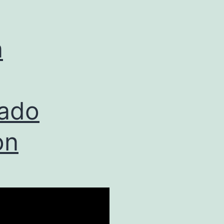
a
rado
on