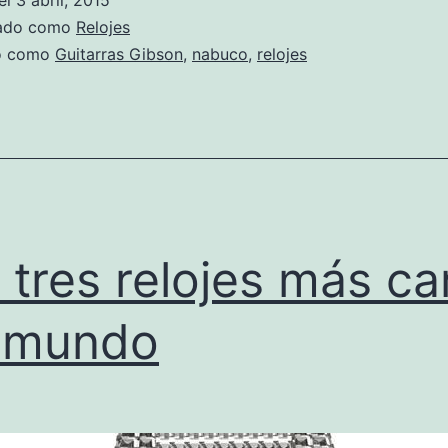
el
3 abril, 2015
Reloj
zado como
Relojes
“Nabucco”
do como
Guitarras Gibson
,
nabuco
,
relojes
De
Edición
Limitada,
Inspirado
Por
Las
 tres relojes más ca
Guitarras
 mundo
Gibson