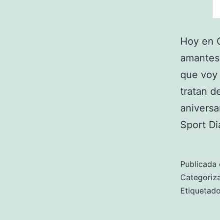
Hoy en G
amantes 
que voy 
tratan d
aniversa
Sport D
Publicada 
Categori
Etiqueta