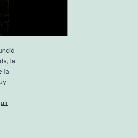
unció
s, la
e la
muy
uir