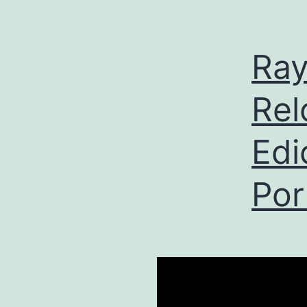
Ray
Rel
Edi
Por