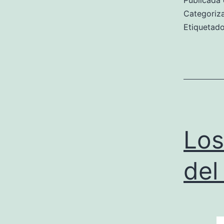
Publicada 
Categori
Etiqueta
Los
del