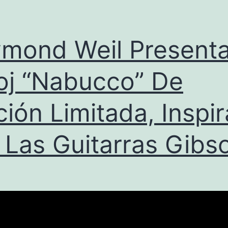
mond Weil Present
oj “Nabucco” De
ción Limitada, Inspi
 Las Guitarras Gibs