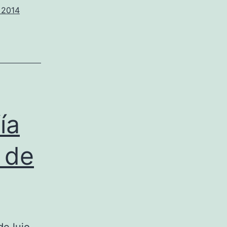
 2014
ía
 de