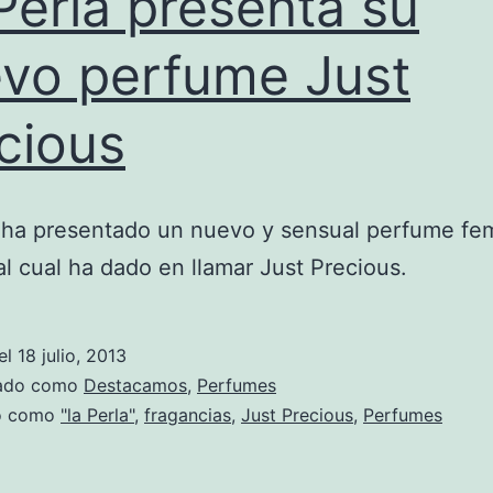
Perla presenta su
vo perfume Just
cious
a ha presentado un nuevo y sensual perfume fe
 al cual ha dado en llamar Just Precious.
el
18 julio, 2013
zado como
Destacamos
,
Perfumes
do como
"la Perla"
,
fragancias
,
Just Precious
,
Perfumes