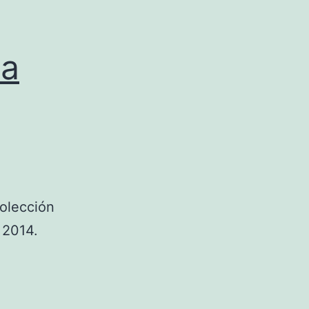
La
colección
 2014.