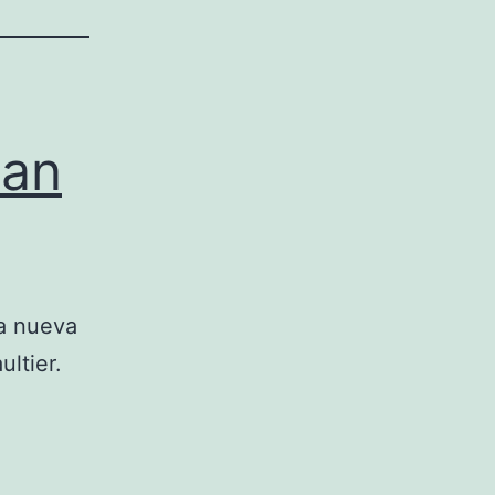
ean
la nueva
ultier.