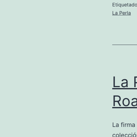
Etiqueta
La Perla
La 
Roa
La firma
colecció