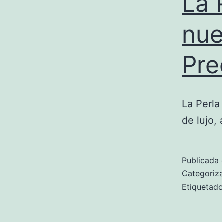
La 
nue
Pre
La Perl
de lujo,
Publicada 
Categori
Etiqueta