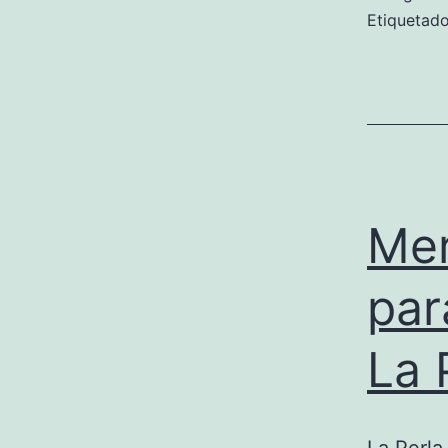
Etiqueta
Mer
par
La 