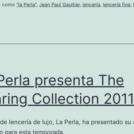
do como
"la Perla"
,
Jean Paul Gaultier
,
lencería
,
lencería fina
,
Perla presenta The
ring Collection 201
 de lencería de lujo, La Perla, ha presentado su
n para esta temporada.