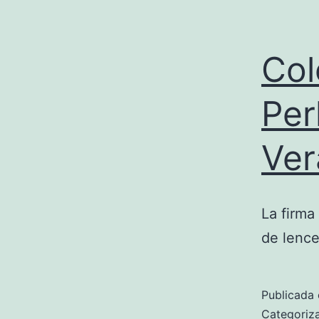
Col
Per
Ver
La firma
de lence
Publicada 
Categori