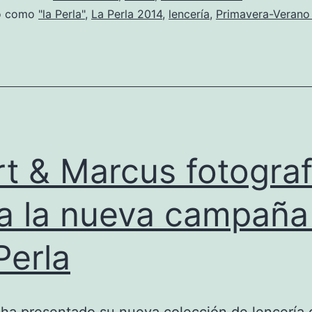
do como
"la Perla"
,
La Perla 2014
,
lencería
,
Primavera-Verano
t & Marcus fotograf
a la nueva campaña
Perla