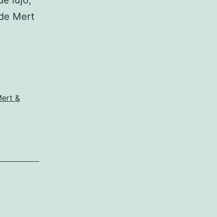
e lujo,
 de Mert
ert &