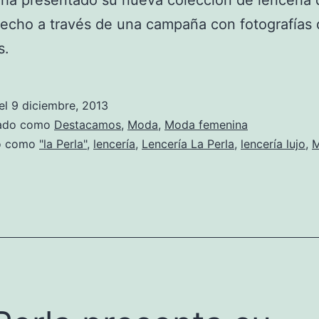
 ha presentado su nueva colección de lencería d
hecho a través de una campaña con fotografías
s.
el
9 diciembre, 2013
zado como
Destacamos
,
Moda
,
Moda femenina
do como
"la Perla"
,
lencería
,
Lencería La Perla
,
lencería lujo
,
M