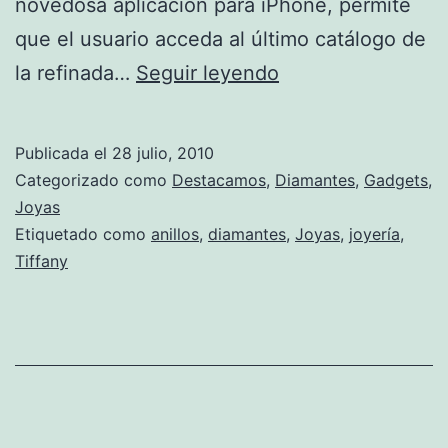
novedosa aplicación para iPhone, permite
que el usuario acceda al último catálogo de
Comprar
la refinada…
Seguir leyendo
las
alianzas
Publicada el
28 julio, 2010
más
Categorizado como
Destacamos
,
Diamantes
,
Gadgets
,
lujosas
Joyas
Etiquetado como
anillos
,
diamantes
,
Joyas
,
joyería
,
de
Tiffany
Tiffany,
con
tan
sólo
presionar
la