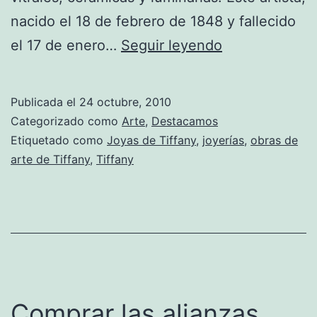
nacido el 18 de febrero de 1848 y fallecido
Las
el 17 de enero…
Seguir leyendo
magníficas
obras
Publicada el
24 octubre, 2010
de
Categorizado como
Arte
,
Destacamos
Louis
Etiquetado como
Joyas de Tiffany
,
joyerías
,
obras de
arte de Tiffany
,
Tiffany
Comfort
Tiffany
Comprar las alianzas