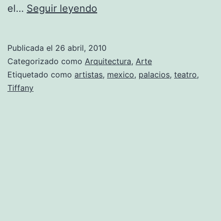
El
el…
Seguir leyendo
Palacio
de
Publicada el
26 abril, 2010
Bellas
Categorizado como
Arquitectura
,
Arte
Artes
Etiquetado como
artistas
,
mexico
,
palacios
,
teatro
,
Tiffany
de
México,
un
teatro
magnífico