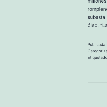
millones
rompiend
subasta 
óleo, “
Publicada 
Categori
Etiqueta