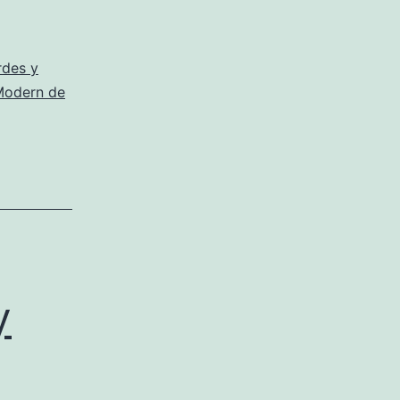
rdes y
Modern de
y