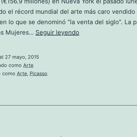
 (€156.9 millones) en Nueva York el pasado lun
o el récord mundial del arte más caro vendido
en lo que se denominó “la venta del siglo”. La p
el
Las Mujeres…
Seguir leyendo
cuadro
más
el
27 mayo, 2015
caro
zado como
Arte
jamás
do como
Arte
,
Picasso
subastao