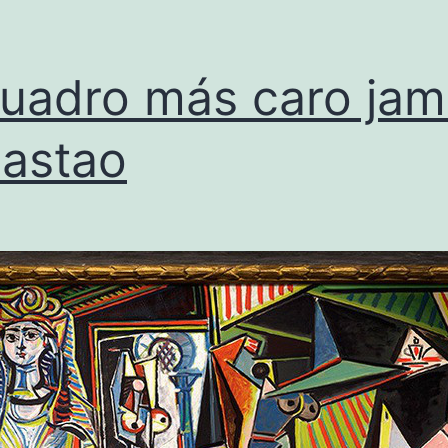
cuadro más caro ja
astao