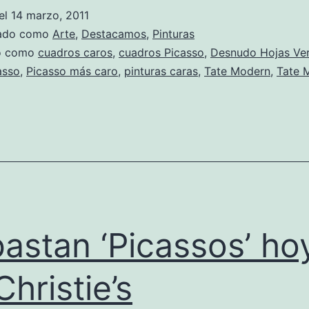
Picasso
el
14 marzo, 2011
exhibida
zado como
Arte
,
Destacamos
,
Pinturas
en
do como
cuadros caros
,
cuadros Picasso
,
Desnudo Hojas Ve
asso
,
Picasso más caro
,
pinturas caras
,
Tate Modern
,
Tate 
Tate
Modern
de
Londres
astan ‘Picassos’ ho
Christie’s