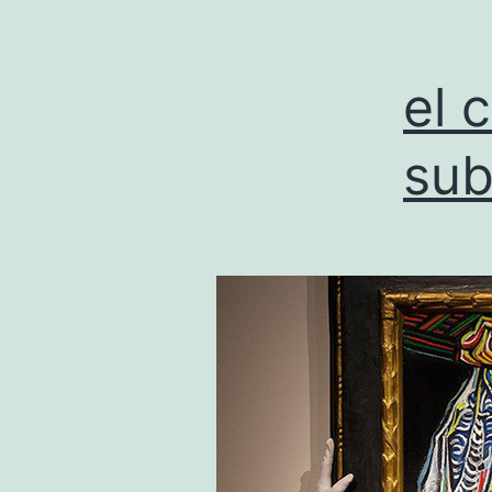
el 
sub