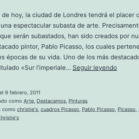
a de hoy, la ciudad de Londres tendrá el placer 
 una espectacular subasta de arte. Precisament
que serán subastados, han sido creados por nu
acado pintor, Pablo Picasso, los cuales perten
es épocas de su vida. Uno de los más destacado
Subast
titulado «Sur l’imperiale…
Seguir leyendo
‘Picasso
hoy
el
9 febrero, 2011
en
zado como
Arte
,
Destacamos
,
Pinturas
Christie
do como
christie's
,
cuadros Picasso
,
Pablo Picasso
,
Picasso
,
hristie's