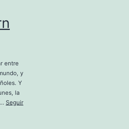
rn
r entre
 mundo, y
ñoles. Y
unes, la
s…
Seguir