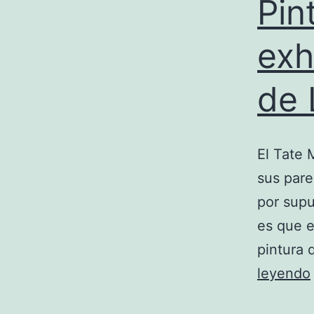
Pin
exh
de 
El Tate 
sus pare
por supu
es que e
pintura
leyendo