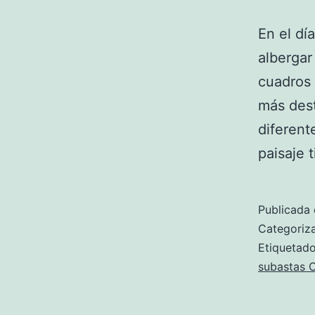
En el dí
albergar
cuadros 
más dest
diferent
paisaje 
Publicada 
Categori
Etiqueta
subastas C