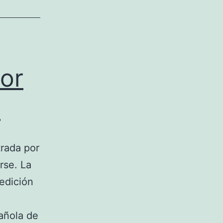
por
o
trada por
rse. La
 edición
pañola de