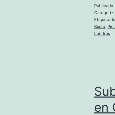
Publicada 
Categori
Etiqueta
Busto
,
Pic
Londres
Sub
en 