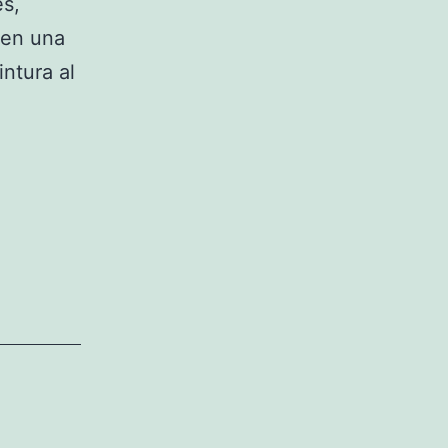
es,
 en una
intura al