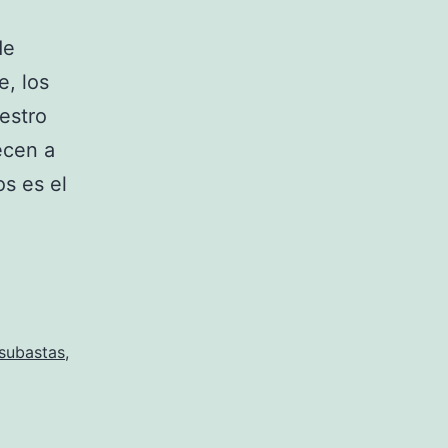
de
e, los
estro
ecen a
s es el
an
s’
’s
subastas
,