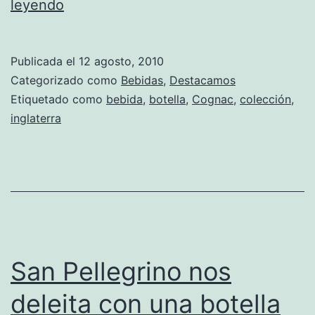
Un
leyendo
congnac
de
Publicada el
12 agosto, 2010
primer
Categorizado como
Bebidas
,
Destacamos
nivel
Etiquetado como
bebida
,
botella
,
Cognac
,
colección
,
inglaterra
para
cada
ocasión
San Pellegrino nos
deleita con una botella