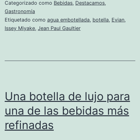
agua
Categorizado como
Bebidas
,
Destacamos
,
mineral
Gastronomía
Etiquetado como
agua embotellada
,
botella
,
Evian
,
para
Issey Miyake
,
Jean Paul Gaultier
decorar
tu
mesa
Una botella de lujo para
una de las bebidas más
refinadas