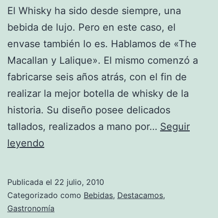
El Whisky ha sido desde siempre, una
bebida de lujo. Pero en este caso, el
envase también lo es. Hablamos de «The
Macallan y Lalique». El mismo comenzó a
fabricarse seis años atrás, con el fin de
realizar la mejor botella de whisky de la
historia. Su diseño posee delicados
tallados, realizados a mano por…
Seguir
Una
leyendo
botella
de
Publicada el
22 julio, 2010
lujo
Categorizado como
Bebidas
,
Destacamos
,
para
Gastronomía