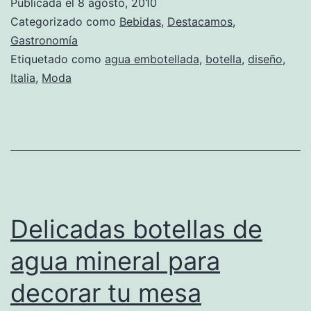
Publicada el
8 agosto, 2010
deleita
Categorizado como
Bebidas
,
Destacamos
,
con
Gastronomía
Etiquetado como
agua embotellada
,
botella
,
diseño
,
una
Italia
,
Moda
botella
de
colección
limitada
Delicadas botellas de
agua mineral para
decorar tu mesa