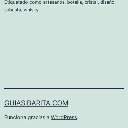
Etiquetado como
artesanos
,
botella
,
cristal
,
diseño
,
una
subasta
,
whisky
de
las
bebidas
más
refinadas
GUIASIBARITA.COM
Funciona gracias a
WordPress
.