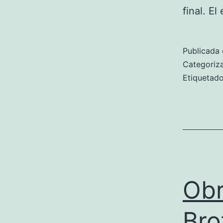
final. E
Publicada 
Categori
Etiqueta
Obr
Bro