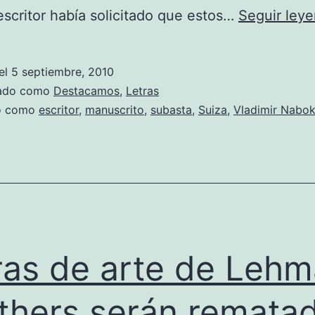
l escritor había solicitado que estos…
Seguir ley
el
5 septiembre, 2010
zado como
Destacamos
,
Letras
do como
escritor
,
manuscrito
,
subasta
,
Suiza
,
Vladimir Nabo
as de arte de Leh
thers serán remata