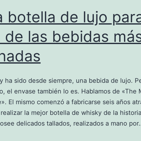
millón
 botella de lujo par
de
 de las bebidas má
dólares
inadas
y ha sido desde siempre, una bebida de lujo. P
o, el envase también lo es. Hablamos de «The 
e». El mismo comenzó a fabricarse seis años atr
 realizar la mejor botella de whisky de la histori
osee delicados tallados, realizados a mano po
Una