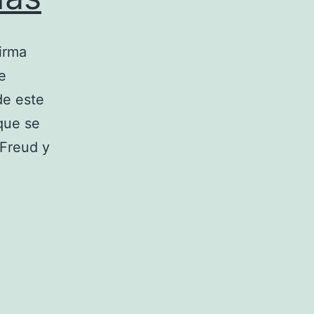
firma
e
de este
 que se
 Freud y