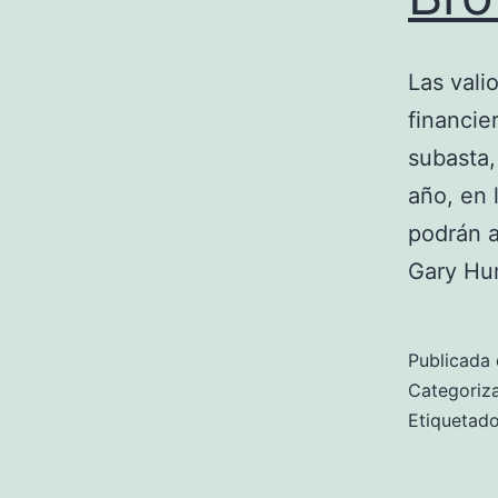
Las vali
financie
subasta,
año, en 
podrán a
Gary H
Publicada 
Categori
Etiqueta