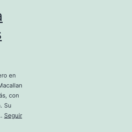
a
s
ero en
Macallan
ás, con
a. Su
r…
Seguir