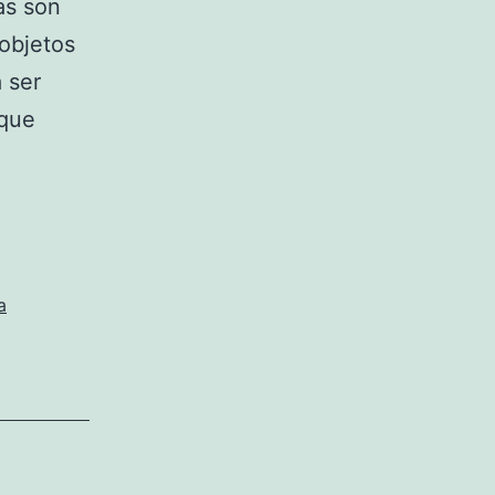
as son
objetos
 ser
 que
a