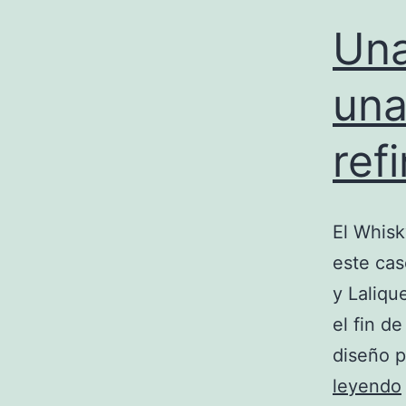
Una
una
ref
El Whisk
este cas
y Laliqu
el fin de
diseño p
leyendo