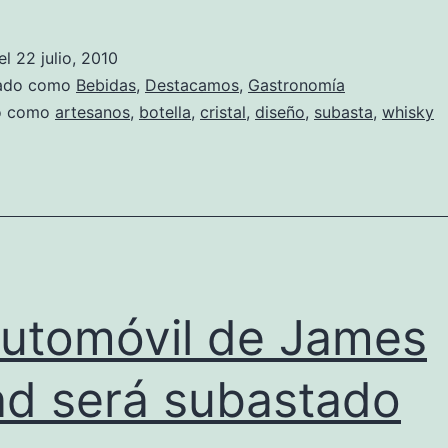
botella
de
el
22 julio, 2010
lujo
zado como
Bebidas
,
Destacamos
,
Gastronomía
para
do como
artesanos
,
botella
,
cristal
,
diseño
,
subasta
,
whisky
una
de
las
bebidas
más
refinadas
automóvil de James
d será subastado