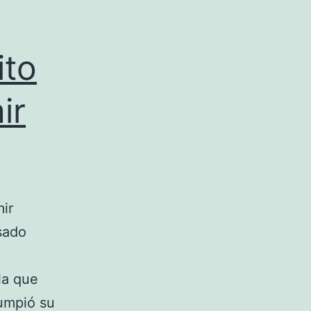
ito
ir
ir
asado
la que
umpió su