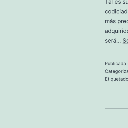
Tal es s
codiciad
más prec
adquirid
será…
S
Publicada 
Categori
Etiqueta