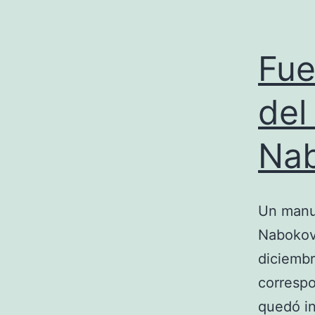
Fue
del
Na
Un manus
Nabokov,
diciembr
correspo
quedó in