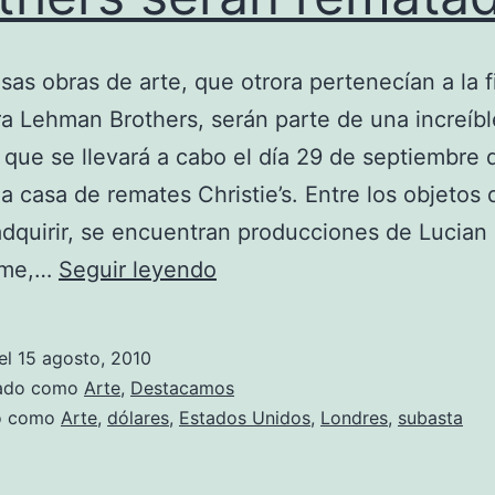
osas obras de arte, que otrora pertenecían a la 
ra Lehman Brothers, serán parte de una increíbl
 que se llevará a cabo el día 29 de septiembre 
la casa de remates Christie’s. Entre los objetos
dquirir, se encuentran producciones de Lucian
Obras
ume,…
Seguir leyendo
de
arte
el
15 agosto, 2010
de
zado como
Arte
,
Destacamos
Lehman
do como
Arte
,
dólares
,
Estados Unidos
,
Londres
,
subasta
Brothers
serán