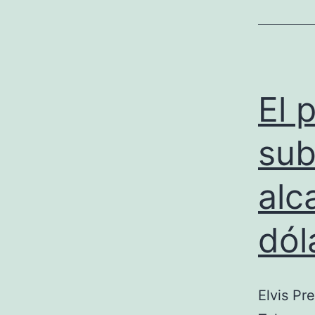
El 
sub
alc
dól
Elvis Pre