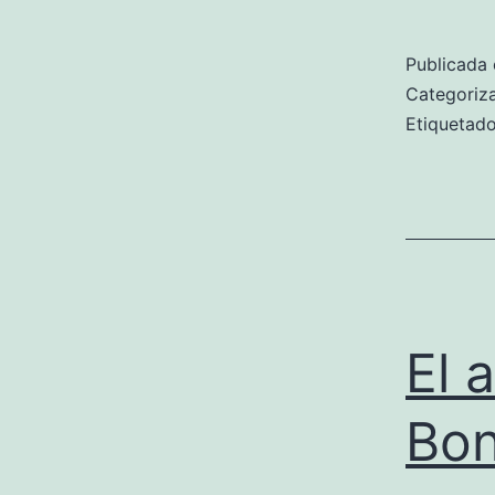
Publicada 
Categori
Etiqueta
El 
Bon