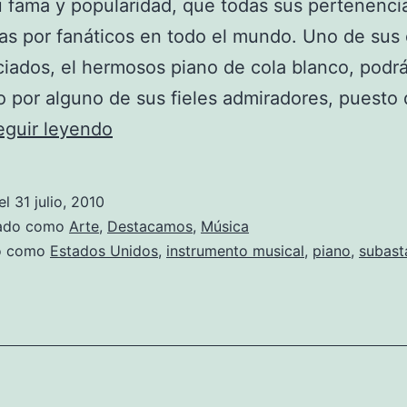
u fama y popularidad, que todas sus pertenenci
as por fanáticos en todo el mundo. Uno de sus 
iados, el hermosos piano de cola blanco, podrá
o por alguno de sus fieles admiradores, puesto
El
eguir leyendo
piano
de
el
31 julio, 2010
Elvis,
zado como
Arte
,
Destacamos
,
Música
será
do como
Estados Unidos
,
instrumento musical
,
piano
,
subast
subastado
y
podría
alcanzar
el