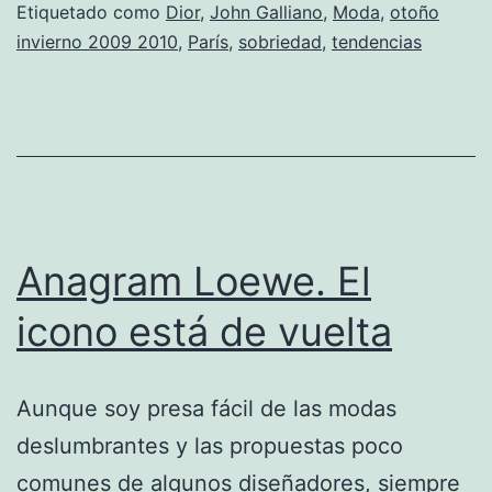
el
Etiquetado como
Dior
,
John Galliano
,
Moda
,
otoño
invierno 2009 2010
,
París
,
sobriedad
,
tendencias
lujo
y
la
sobriedad
Anagram Loewe. El
icono está de vuelta
Aunque soy presa fácil de las modas
deslumbrantes y las propuestas poco
comunes de algunos diseñadores, siempre