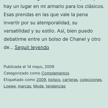
hay un lugar en mi armario para los clásicos.
Esas prendas en las que vale la pena
invertir por su atemporalidad, su
versatilidad y su estilo. Así, bien puedo
debatirme entre un bolso de Chanel y otro
Anagram
de…
Seguir leyendo
Loewe.
El
Publicada el
14 mayo, 2009
icono
Categorizado como
Complementos
está
Etiquetado como
2009
,
bolsos
,
carteras
,
colecciones
,
Loewe
,
marcas
,
Moda
,
tendencias
de
vuelta