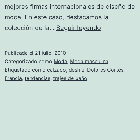
mejores firmas internacionales de diseño de
moda. En este caso, destacamos la
Dolores
colección de la…
Seguir leyendo
Cortés
deslumbró
Publicada el
21 julio, 2010
al
Categorizado como
Moda
,
Moda masculina
público
Etiquetado como
calzado
,
desfile
,
Dolores Cortés
,
Francia
,
tendencias
,
trajes de baño
con
su
colección
de
trajes
de