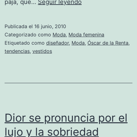
La
paja, que…
Seguir leyendo
bella
y
Publicada el
16 junio, 2010
delicada
Categorizado como
Moda
,
Moda femenina
colección
Etiquetado como
diseñador
,
Moda
,
Óscar de la Renta
,
tendencias
,
vestidos
«Crucero»
de
Óscar
de
la
Renta
Dior se pronuncia por el
lujo y la sobriedad