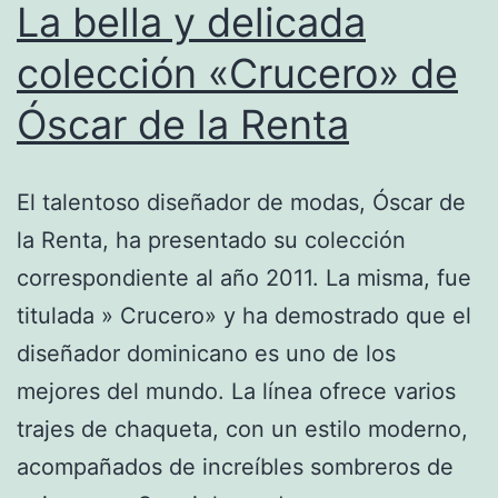
La bella y delicada
baño
en
colección «Crucero» de
el
Óscar de la Renta
«Fashion
Week
El talentoso diseñador de modas, Óscar de
Swim
la Renta, ha presentado su colección
de
correspondiente al año 2011. La misma, fue
Miami»
titulada » Crucero» y ha demostrado que el
diseñador dominicano es uno de los
mejores del mundo. La línea ofrece varios
trajes de chaqueta, con un estilo moderno,
acompañados de increíbles sombreros de