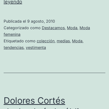
Medias
leyendo
de
diseño
Publicada el
9 agosto, 2010
para
Categorizado como
Destacamos
,
Moda
,
Moda
mujeres
femenina
Etiquetado como
colección
,
medias
,
Moda
,
vanguardistas
tendencias
,
vestimenta
Dolores Cortés