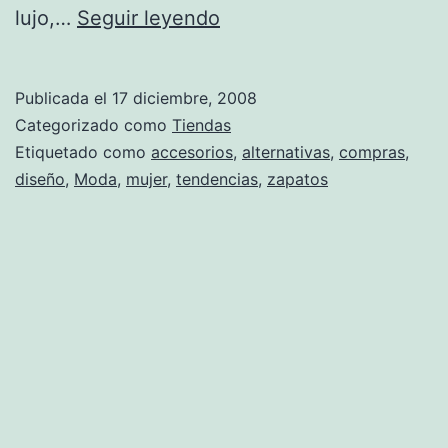
Gimena:
lujo,…
Seguir leyendo
alternativa
y
Publicada el
17 diciembre, 2008
tendencia
Categorizado como
Tiendas
Etiquetado como
accesorios
,
alternativas
,
compras
,
diseño
,
Moda
,
mujer
,
tendencias
,
zapatos