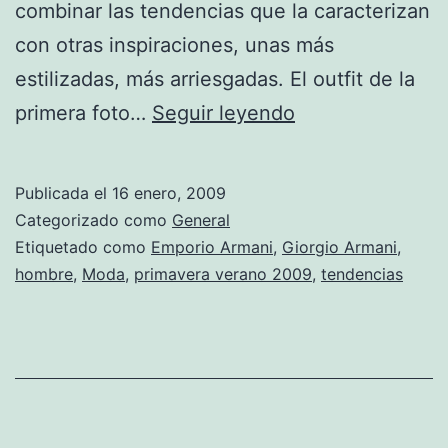
combinar las tendencias que la caracterizan
con otras inspiraciones, unas más
estilizadas, más arriesgadas. El outfit de la
Emporio
primera foto…
Seguir leyendo
Armani
para
Publicada el
16 enero, 2009
ellos.
Categorizado como
General
Primavera
Etiquetado como
Emporio Armani
,
Giorgio Armani
,
hombre
,
Moda
,
primavera verano 2009
,
tendencias
verano
2009