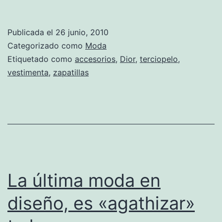
a
tu
Publicada el
26 junio, 2010
pequeño
Categorizado como
Moda
como
Etiquetado como
accesorios
,
Dior
,
terciopelo
,
vestimenta
,
zapatillas
todo
un
rey,
de
la
mano
La última moda en
de
«Dior»
diseño, es «agathizar»