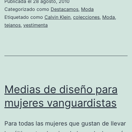
Publicada el
28 agosto, 2010
de
Categorizado como
Destacamos
,
Moda
Calvin
Etiquetado como
Calvin Klein
,
colecciones
,
Moda
,
tejanos
,
vestimenta
Klein
Medias de diseño para
mujeres vanguardistas
Para todas las mujeres que gustan de llevar