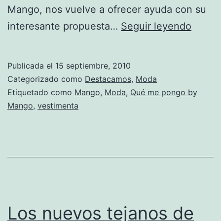
Mango, nos vuelve a ofrecer ayuda con su
Vuelv
interesante propuesta…
Seguir leyendo
la
iniciat
Publicada el
15 septiembre, 2010
«¿Qué
Categorizado como
Destacamos
,
Moda
me
Etiquetado como
Mango
,
Moda
,
Qué me pongo by
Mango
,
vestimenta
pongo
by
Mang
Los nuevos tejanos de