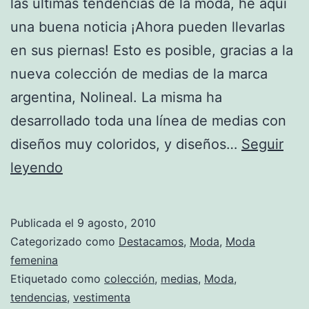
las últimas tendencias de la moda, he aquí
una buena noticia ¡Ahora pueden llevarlas
en sus piernas! Esto es posible, gracias a la
nueva colección de medias de la marca
argentina, Nolineal. La misma ha
desarrollado toda una línea de medias con
diseños muy coloridos, y diseños…
Seguir
Medias
leyendo
de
diseño
Publicada el
9 agosto, 2010
para
Categorizado como
Destacamos
,
Moda
,
Moda
mujeres
femenina
Etiquetado como
colección
,
medias
,
Moda
,
vanguardistas
tendencias
,
vestimenta