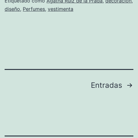
di
Etiquetado como
Agatha Ruiz de la Prada
,
decoración
,
diseño
,
Perfumes
,
vestimenta
e
«a
tu
h
Paginación
Entradas
de
entradas