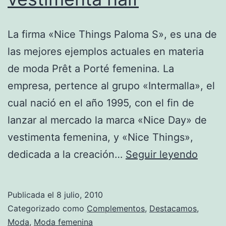
La firma «Nice Things Paloma S», es una de
las mejores ejemplos actuales en materia
de moda Prêt a Porté femenina. La
empresa, pertence al grupo «Intermalla», el
cual nació en el año 1995, con el fin de
lanzar al mercado la marca «Nice Day» de
vestimenta femenina, y «Nice Things»,
«Nice
dedicada a la creación…
Seguir leyendo
Thing
Palo
Publicada el
8 julio, 2010
S»:
Categorizado como
Complementos
,
Destacamos
,
El
Moda
,
Moda femenina