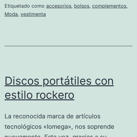
Etiquetado como
accesorios
,
bolsos
,
complementos
,
mejor
Moda
,
vestimenta
símbo
de
la
vesti
naif
Discos portátiles con
estilo rockero
La reconocida marca de artículos
tecnológicos «Iomega», nos soprende
nuevamente. Esta vez, gracias a su