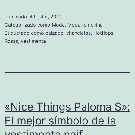
vuelve
más
Publicada el
9 julio, 2010
divertido
Categorizado como
Moda
,
Moda femenina
el
Etiquetado como
calzado
,
chancletas
,
Hotflops
,
Rosas
,
vestimenta
verano
«Nice Things Paloma S»:
El mejor símbolo de la
vestimenta naif