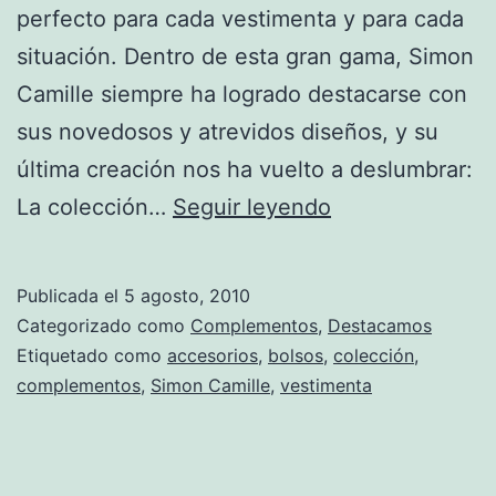
perfecto para cada vestimenta y para cada
situación. Dentro de esta gran gama, Simon
Camille siempre ha logrado destacarse con
sus novedosos y atrevidos diseños, y su
última creación nos ha vuelto a deslumbrar:
Bolsos
La colección…
Seguir leyendo
de
Simone
Publicada el
5 agosto, 2010
Camille
Categorizado como
Complementos
,
Destacamos
apuestan
Etiquetado como
accesorios
,
bolsos
,
colección
,
complementos
,
Simon Camille
,
vestimenta
a
los
tejidos