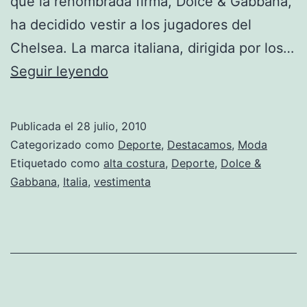
que la renombrada firma, Dolce & Gabbana,
ha decidido vestir a los jugadores del
Chelsea. La marca italiana, dirigida por los…
El
Seguir leyendo
Chelsea
vestirá
Publicada el
28 julio, 2010
prendas
Categorizado como
Deporte
,
Destacamos
,
Moda
de
Etiquetado como
alta costura
,
Deporte
,
Dolce &
Gabbana
,
Italia
,
vestimenta
Dolce
&
Gabbana