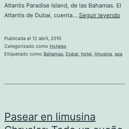
Atlantis Paradise Island, de las Bahamas. El
El
Atlantis de Dubai, cuenta…
Seguir leyendo
«At
de
Publicada el
12 abril, 2010
Dub
Categorizado como
Hoteles
un
Etiquetado como
Bahamas
,
Dubai
,
hotel
,
limusina
,
spa
nu
niv
en
hot
de
luj
Pasear en limusina