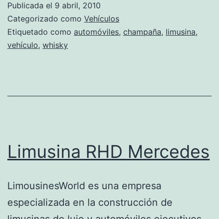
Publicada el
9 abril, 2010
Chrysler:
Categorizado como
Vehículos
Todo
Etiquetado como
automóviles
,
champaña
,
limusina
,
vehículo
,
whisky
un
sueño
Limusina RHD Mercedes
LimousinesWorld es una empresa
especializada en la construcción de
limusinas de lujo y automóviles ejecutivos.