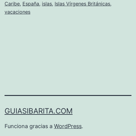
Caribe
,
España
,
islas
,
Islas Vírgenes Británicas
,
vacaciones
GUIASIBARITA.COM
Funciona gracias a
WordPress
.