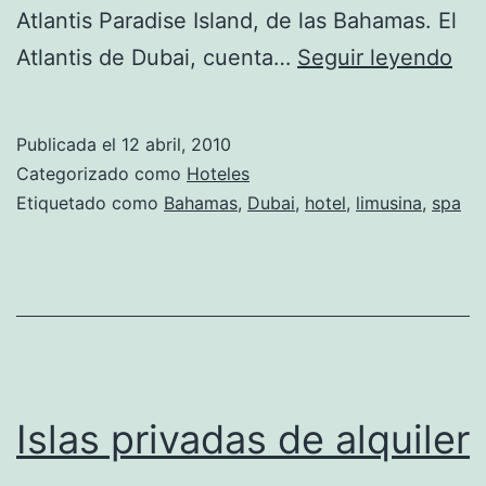
Atlantis Paradise Island, de las Bahamas. El
El
Atlantis de Dubai, cuenta…
Seguir leyendo
«At
de
Publicada el
12 abril, 2010
Dub
Categorizado como
Hoteles
un
Etiquetado como
Bahamas
,
Dubai
,
hotel
,
limusina
,
spa
nu
niv
en
hot
de
luj
Islas privadas de alquiler