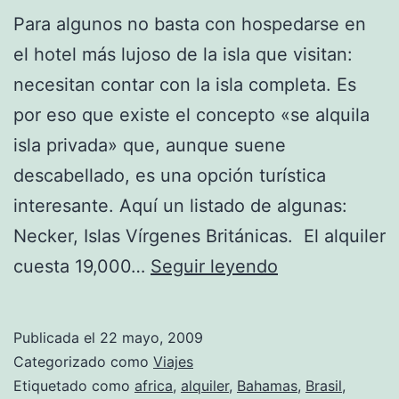
Para algunos no basta con hospedarse en
el hotel más lujoso de la isla que visitan:
necesitan contar con la isla completa. Es
por eso que existe el concepto «se alquila
isla privada» que, aunque suene
descabellado, es una opción turística
interesante. Aquí un listado de algunas:
Necker, Islas Vírgenes Británicas. El alquiler
Islas
cuesta 19,000…
Seguir leyendo
privadas
de
Publicada el
22 mayo, 2009
alquiler
Categorizado como
Viajes
Etiquetado como
africa
,
alquiler
,
Bahamas
,
Brasil
,