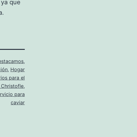
 ya que
a.
estacamos
,
ción
,
Hogar
ios para el
Christofle
,
rvicio para
caviar