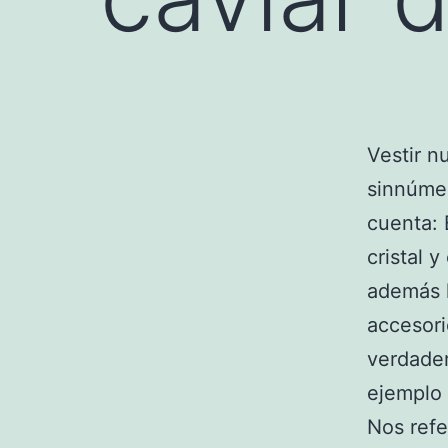
Vestir 
sinnúmer
cuenta: 
cristal 
además l
accesori
verdade
ejemplo 
Nos refe