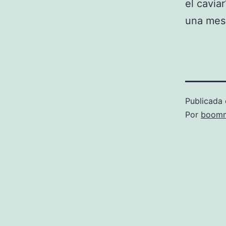
el cavia
una mesa
Publicada 
Por
boomm