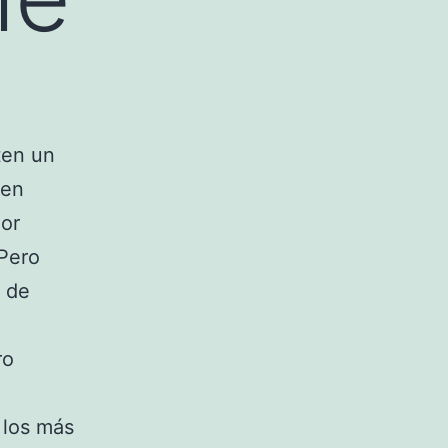
ten un
 en
jor
 Pero
d de
ro
 los más