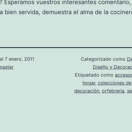
r? Esperamos vuestros interesantes comentario,
 bien servida, demuestra el alma de la cociner
el
7 enero, 2011
Categorizado como
D
aster
Diseño y Decora
Etiquetado como
accesor
hogar
,
colecciones de 
decoración
,
orfebrería
,
se