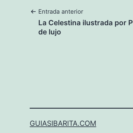
Navegación
Entrada anterior
La Celestina ilustrada por 
de
de lujo
entradas
GUIASIBARITA.COM