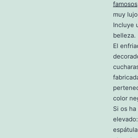
famosos
muy lujo
Incluye 
belleza.
El enfri
decorado
cucharas
fabricad
pertenec
color ne
Si os ha
elevado:
espátula