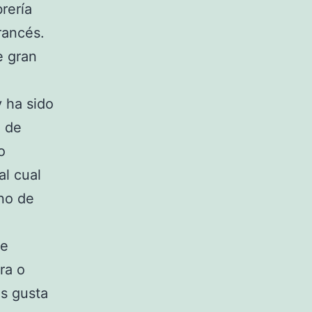
rería
rancés.
e gran
y ha sido
o de
o
al cual
rno de
te
ra o
Os gusta