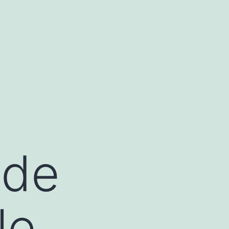
 de
le