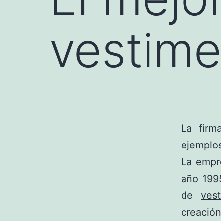
vestime
La firm
ejemplos
La empre
año 1995
de
ves
creació