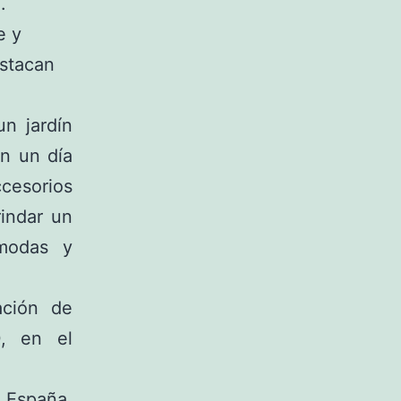
.
e y
estacan
un jardín
en un día
cesorios
rindar un
modas y
ación de
0, en el
 España,