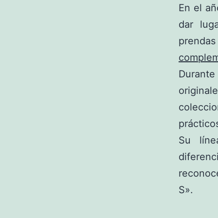
En el a
dar lug
prendas
comple
Durante
origina
colecci
práctico
Su lín
diferen
reconoc
S».