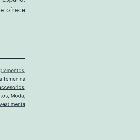
ue ofrece
plementos
,
 femenina
accesorios
,
tos
,
Moda
,
vestimenta