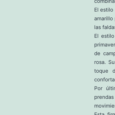
combina 
El estil
amarillo
las fald
El estil
primaver
de camp
rosa. Su
toque 
conforta
Por últ
prendas
movimien
Esta fi