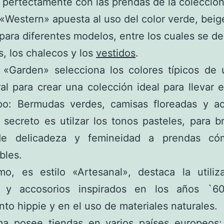
pertectamente con las prendas de la colección
o «Western» apuesta al uso del color verde, beig
 para diferentes modelos, entre los cuales se d
as, los chalecos y los
vestidos
.
o «Garden» selecciona los colores típicos de 
al para crear una colección ideal para llevar 
o: Bermudas verdes, camisas floreadas y ac
 secreto es utilzar los tonos pasteles, para b
de delicadeza y femineidad a prendas có
bles.
imo, es estilo «Artesanal», destaca la utiliz
 y accosorios inspirados en los años `6
to hippie y en el uso de materiales naturales.
rma posee tiendas en varios países europeos: