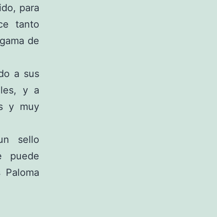
do, para
ce tanto
 gama de
do a sus
les, y a
os y muy
n sello
se puede
s Paloma