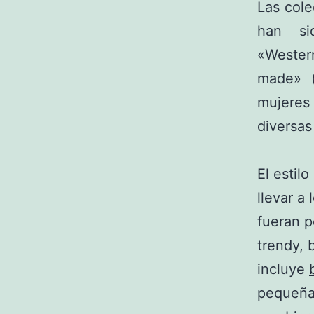
Las cole
han sid
«Western
made» (
mujeres
diversas 
El estil
llevar a
fueran p
trendy, 
incluye
pequeñ