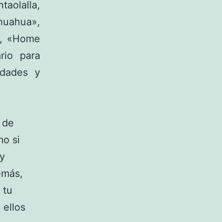
taolalla,
huahua»,
»), «Home
rio para
idades y
 de
mo si
uy
emás,
 tu
 ellos