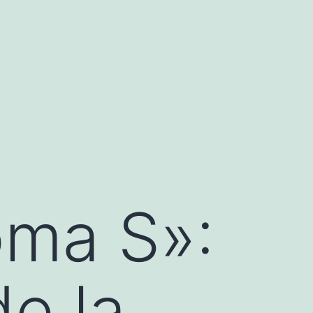
oma S»:
de la