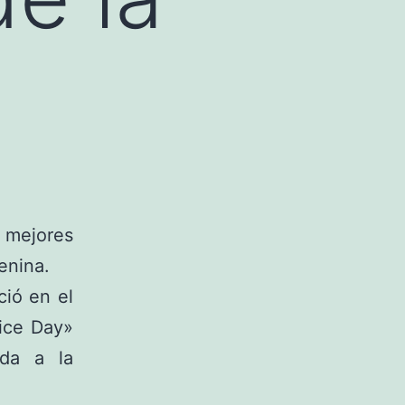
 mejores
enina.
ció en el
Nice Day»
da a la