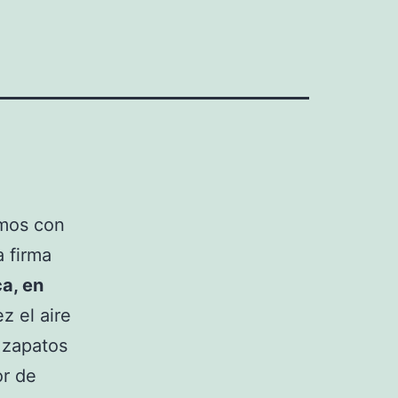
amos con
a firma
a, en
ez el aire
 zapatos
or de