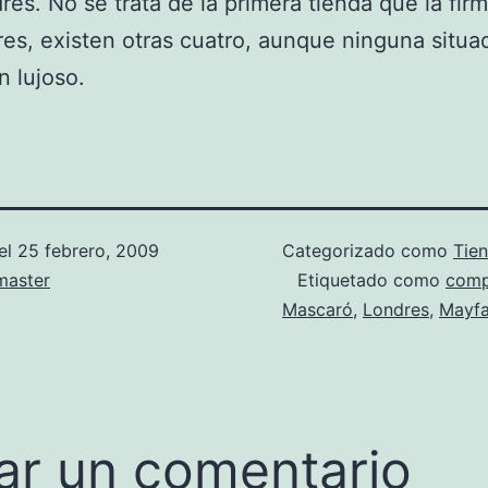
res. No se trata de la primera tienda que la fir
es, existen otras cuatro, aunque ninguna situa
n lujoso.
el
25 febrero, 2009
Categorizado como
Tie
aster
Etiquetado como
comp
Mascaró
,
Londres
,
Mayfa
ar un comentario