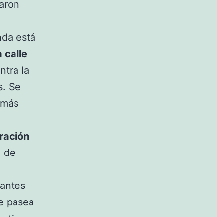
caron
enda está
 calle
ntra la
s. Se
 más
ración
n de
lantes
e pasea