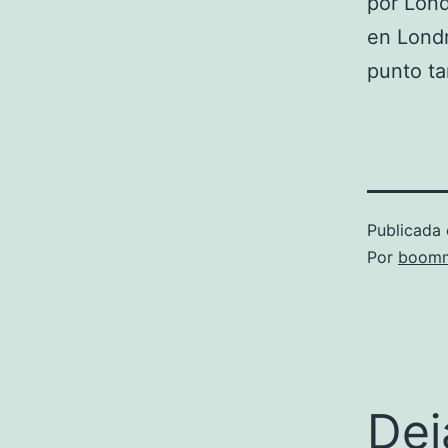
por Lond
en Londr
punto ta
Publicada 
Por
boomm
Dej