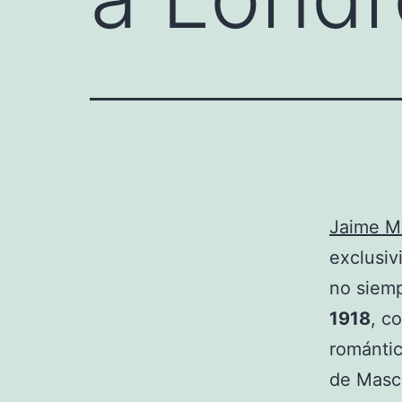
Jaime M
exclusiv
no siemp
1918
, c
romántic
de Masca