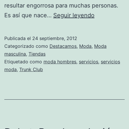
resultar engorrosa para muchas personas.
Trunk
Es así que nace…
Seguir leyendo
Club:
El
Publicada el
24 septiembre, 2012
servicio
Categorizado como
Destacamos
,
Moda
,
Moda
que
masculina
,
Tiendas
Etiquetado como
moda hombres
,
servicios
,
servicios
te
moda
,
Trunk Club
hará
lucir
siempre
bien