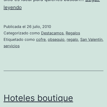
DakotaBox:
leyendo
La
solución
Publicada el
26 julio, 2010
perfecta
Categorizado como
Destacamos
,
Regalos
para
Etiquetado como
cofre
,
obsequio
,
regalo
,
San Valentín
,
servicios
encontrar
el
obsequio
ideal
Hoteles boutique