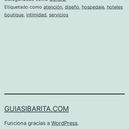
Etiquetado como
atención
,
diseño
,
hospedaje
,
hoteles
boutique
,
intimidad
,
servicios
GUIASIBARITA.COM
Funciona gracias a
WordPress
.