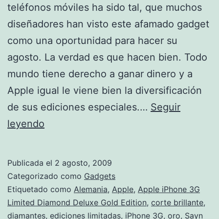
teléfonos móviles ha sido tal, que muchos
diseñadores han visto este afamado gadget
como una oportunidad para hacer su
agosto. La verdad es que hacen bien. Todo
mundo tiene derecho a ganar dinero y a
Apple igual le viene bien la diversificación
de sus ediciones especiales.…
Seguir
iPhone
leyendo
con
diamantes
Publicada el
2 agosto, 2009
de
Categorizado como
Gadgets
Sayn
Etiquetado como
Alemania
,
Apple
,
Apple iPhone 3G
Limited Diamond Deluxe Gold Edition
,
corte brillante
,
Design
diamantes
,
ediciones limitadas
,
iPhone 3G
,
oro
,
Sayn