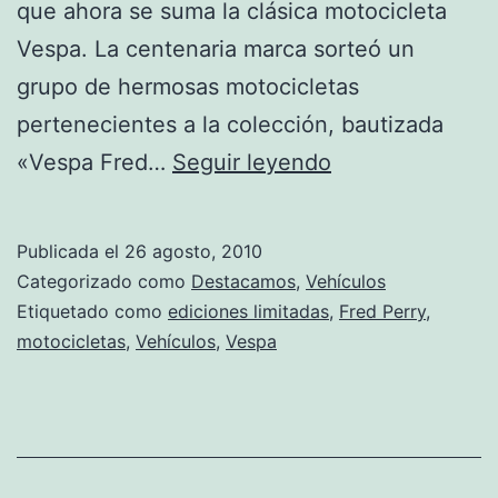
que ahora se suma la clásica motocicleta
Vespa. La centenaria marca sorteó un
grupo de hermosas motocicletas
pertenecientes a la colección, bautizada
Motocicletas
«Vespa Fred…
Seguir leyendo
Vespa
de
Publicada el
26 agosto, 2010
lujo
Categorizado como
Destacamos
,
Vehículos
fueron
Etiquetado como
ediciones limitadas
,
Fred Perry
,
motocicletas
,
Vehículos
,
Vespa
sorteadas
por
Fred
Perry