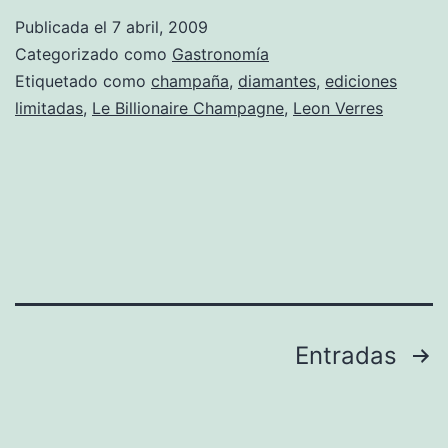
y
Publicada el
7 abril, 2009
su
Categorizado como
Gastronomía
champaña
Etiquetado como
champaña
,
diamantes
,
ediciones
limitadas
,
Le Billionaire Champagne
,
Leon Verres
millonaria
Paginación
Entradas
de