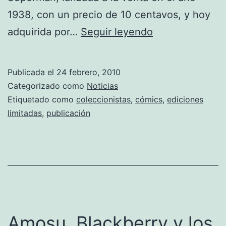
1938, con un precio de 10 centavos, y hoy
1
adquirida por…
Seguir leyendo
millon
de
Publicada el
24 febrero, 2010
dólares
Categorizado como
Noticias
por
Etiquetado como
coleccionistas
,
cómics
,
ediciones
limitadas
,
publicación
la
primer
cómic
de
Superman
Amosu, Blackberry y los