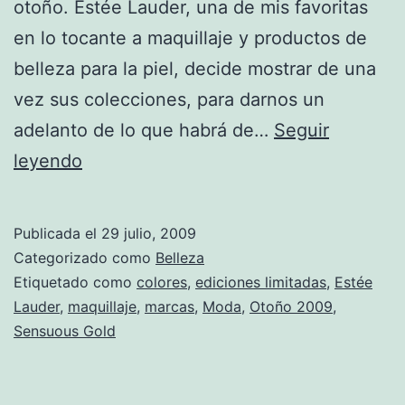
otoño. Estée Lauder, una de mis favoritas
en lo tocante a maquillaje y productos de
belleza para la piel, decide mostrar de una
vez sus colecciones, para darnos un
adelanto de lo que habrá de…
Seguir
Edición
leyendo
limitada.
Otoño
Publicada el
29 julio, 2009
2009
Categorizado como
Belleza
de
Etiquetado como
colores
,
ediciones limitadas
,
Estée
Lauder
,
maquillaje
,
marcas
,
Moda
,
Otoño 2009
,
Estée
Sensuous Gold
Lauder