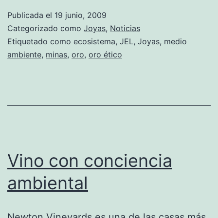
más
Publicada el
19 junio, 2009
que
Categorizado como
Joyas
,
Noticias
un
Etiquetado como
ecosistema
,
JEL
,
Joyas
,
medio
ambiente
,
minas
,
oro
,
oro ético
lujo
Vino con conciencia
ambiental
Newton Vineyards es una de las casas más