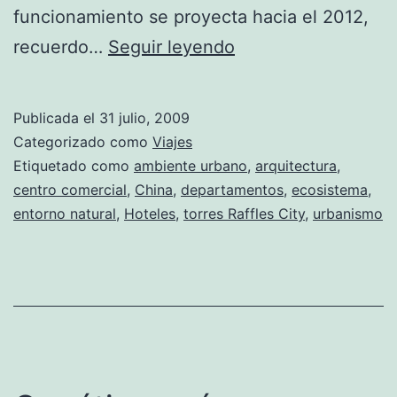
funcionamiento se proyecta hacia el 2012,
Raffles
recuerdo…
Seguir leyendo
City.
Arquitectura
Publicada el
31 julio, 2009
y
Categorizado como
Viajes
concepto
Etiquetado como
ambiente urbano
,
arquitectura
,
centro comercial
,
China
,
departamentos
,
ecosistema
,
en
entorno natural
,
Hoteles
,
torres Raffles City
,
urbanismo
China