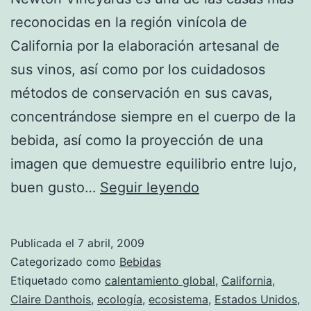
reconocidas en la región vinícola de
California por la elaboración artesanal de
sus vinos, así como por los cuidadosos
métodos de conservación en sus cavas,
concentrándose siempre en el cuerpo de la
bebida, así como la proyección de una
imagen que demuestre equilibrio entre lujo,
Vino
buen gusto…
Seguir leyendo
con
conciencia
Publicada el
7 abril, 2009
ambiental
Categorizado como
Bebidas
Etiquetado como
calentamiento global
,
California
,
Claire Danthois
,
ecología
,
ecosistema
,
Estados Unidos
,