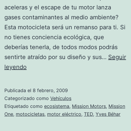
aceleras y el escape de tu motor lanza
gases contaminantes al medio ambiente?
Esta motocicleta será un remanso para ti. Si
no tienes conciencia ecológica, que
deberías tenerla, de todos modos podrás
sentirte atraído por su diseño y sus…
Seguir
Motocicleta
leyendo
eléctrica
Mission
Publicada el
8 febrero, 2009
One
Categorizado como
Vehículos
Etiquetado como
ecosistema
,
Mission Motors
,
Mission
One
,
motocicletas
,
motor eléctrico
,
TED
,
Yves Béhar