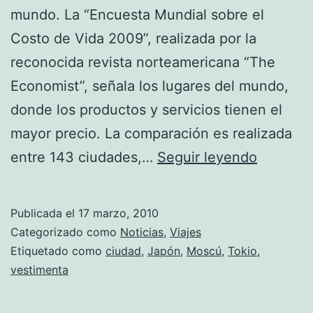
mundo. La “Encuesta Mundial sobre el
Costo de Vida 2009”, realizada por la
reconocida revista norteamericana “The
Economist”, señala los lugares del mundo,
donde los productos y servicios tienen el
mayor precio. La comparación es realizada
¿Cuáles
entre 143 ciudades,…
Seguir leyendo
son
las
Publicada el
17 marzo, 2010
ciudade
Categorizado como
Noticias
,
Viajes
más
Etiquetado como
ciudad
,
Japón
,
Moscú
,
Tokio
,
vestimenta
caras
del