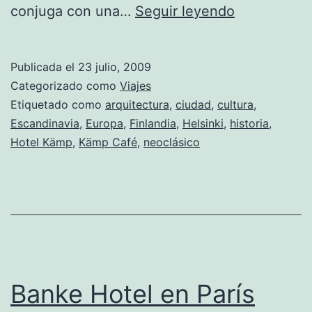
Hotel
conjuga con una…
Seguir leyendo
Kämp
en
Publicada el
23 julio, 2009
Helsinki
Categorizado como
Viajes
Etiquetado como
arquitectura
,
ciudad
,
cultura
,
Escandinavia
,
Europa
,
Finlandia
,
Helsinki
,
historia
,
Hotel Kämp
,
Kämp Café
,
neoclásico
Banke Hotel en París