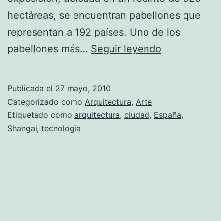
hectáreas, se encuentran pabellones que
representan a 192 países. Uno de los
El
pabellones más…
Seguir leyendo
pabellón
español
Publicada el
27 mayo, 2010
de
Categorizado como
Arquitectura
,
Arte
la
Etiquetado como
arquitectura
,
ciudad
,
España
,
Shangai
,
tecnologia
Exposición
Universal
de
Shangai
2010,
ha