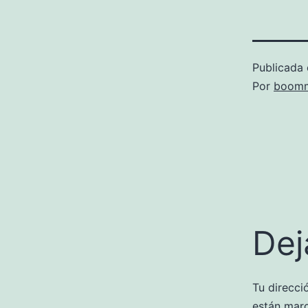
Publicada 
Por
boomm
Dej
Tu direcci
están mar