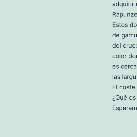
adquirir
Rapunzel
Estos do
de gamuz
del cruc
color do
es cerca
las larg
El coste
¿Qué os 
Esperamo