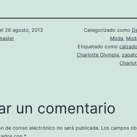
el
26 agosto, 2013
Categorizado como
D
aster
Moda
,
Moda
Etiquetado como
calzad
Charlotte Olympia
,
zapat
Charlot
ar un comentario
ón de correo electrónico no será publicada.
Los campos obl
cados con
*