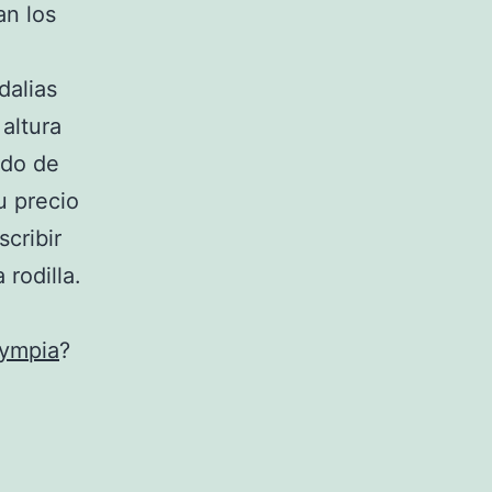
an los
dalias
 altura
ado de
u precio
cribir
 rodilla.
lympia
?