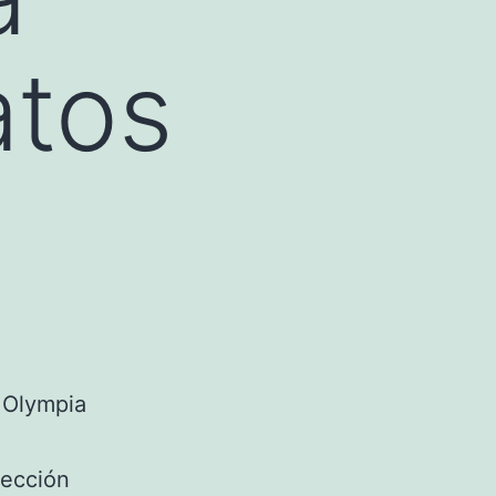
atos
 Olympia
lección