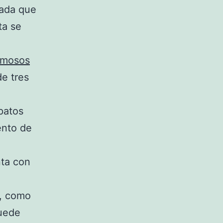
rada que
ta se
amosos
de tres
patos
ento de
nta con
y, como
puede