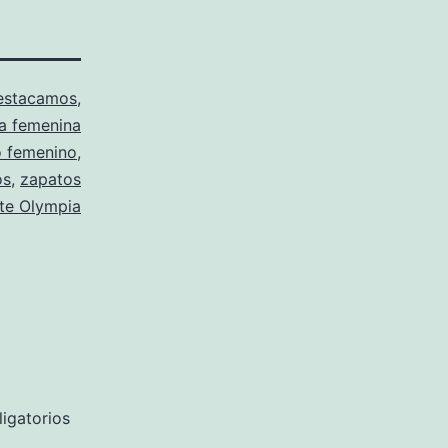
estacamos
,
 femenina
o femenino
,
os
,
zapatos
te Olympia
igatorios