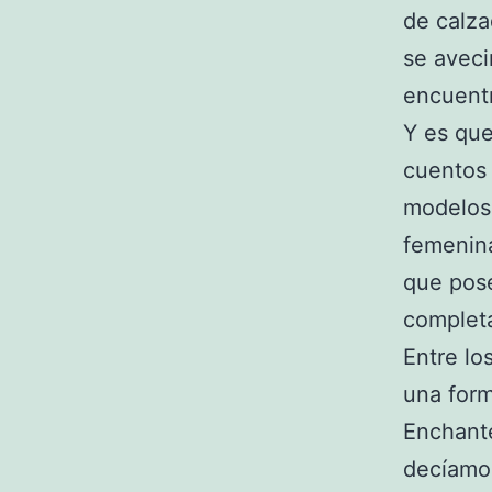
de calz
se aveci
encuentr
Y es qu
cuentos 
modelos 
femenina
que pose
completa
Entre lo
una form
Enchante
decíamos