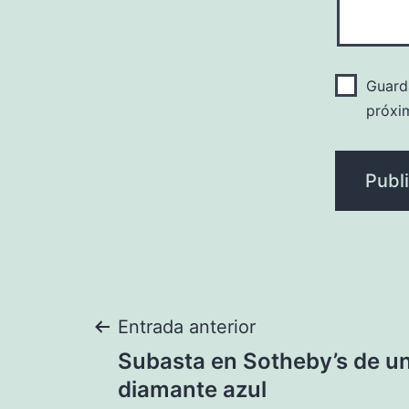
Guard
próxi
Navegación
Entrada anterior
Subasta en Sotheby’s de un
de
diamante azul