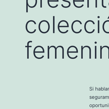
colecci
femeni
Si habl
segurame
oportuni