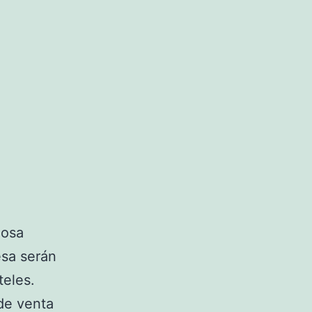
josa
esa serán
teles.
de venta