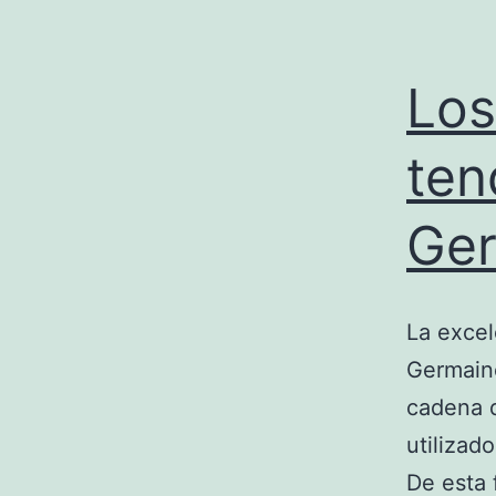
Los
ten
Ger
La excel
Germaine
cadena d
utilizad
De esta 