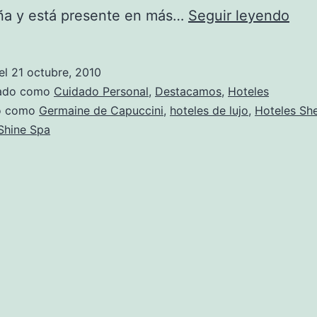
Los
ña y está presente en más…
Seguir leyendo
hote
She
el
21 octubre, 2010
ten
zado como
Cuidado Personal
,
Destacamos
,
Hoteles
pro
do como
Germaine de Capuccini
,
hoteles de lujo
,
Hoteles Sh
Shine Spa
de
Ger
de
Cap