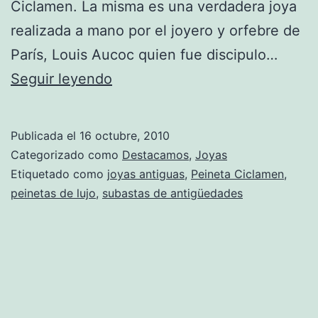
Ciclamen. La misma es una verdadera joya
realizada a mano por el joyero y orfebre de
París, Louis Aucoc quien fue discipulo…
Peineta
Seguir leyendo
Ciclamen
será
Publicada el
16 octubre, 2010
subastada
Categorizado como
Destacamos
,
Joyas
en
Etiquetado como
joyas antiguas
,
Peineta Ciclamen
,
peinetas de lujo
,
subastas de antigüedades
Barcelona