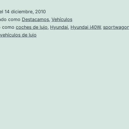
de
el
14 diciembre, 2010
conducir
zado como
Destacamos
,
Vehículos
una
do como
coches de lujo
,
Hyundai
,
Hyundai i40W
,
sportwago
vehículos de lujo
Hyundai
i40W