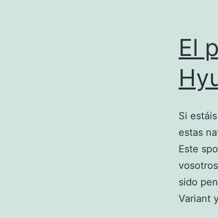
El 
Hyu
Si estái
estas n
Este spo
vosotros
sido pen
Variant