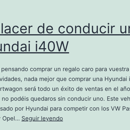
placer de conducir u
ndai i40W
s pensando comprar un regalo caro para vuestra 
avidades, nada mejor que comprar una Hyundai 
rtwagon será todo un éxito de ventas en el año
 no podéis quedaros sin conducir uno. Este veh
sado por Hyundai para competir con los VW Pa
El
 y Opel…
Seguir leyendo
placer