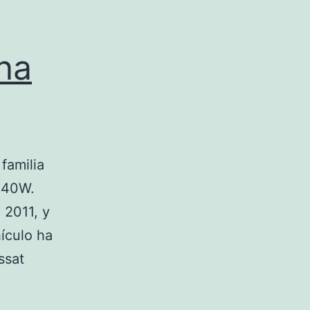
na
familia
i40W.
 2011, y
ículo ha
ssat