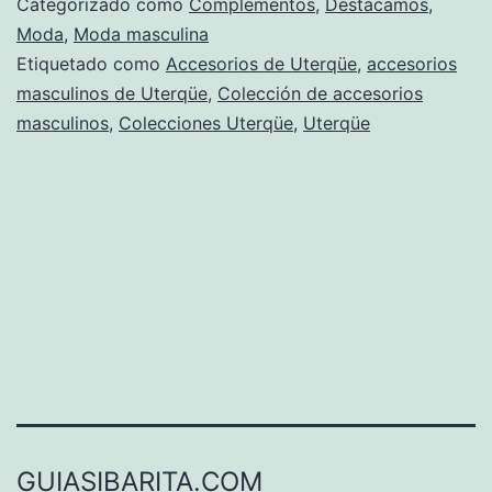
Categorizado como
Complementos
,
Destacamos
,
colección
Moda
,
Moda masculina
Etiquetado como
Accesorios de Uterqüe
,
accesorios
para
masculinos de Uterqüe
,
Colección de accesorios
hombres
masculinos
,
Colecciones Uterqüe
,
Uterqüe
GUIASIBARITA.COM