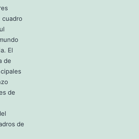
res
, cuadro
ul
 mundo
a. El
a de
cipales
nzo
es de
del
adros de