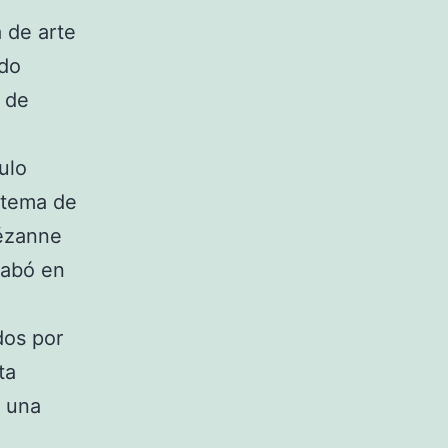
 de arte
ido
 de
ulo
l tema de
Cézanne
cabó en
dos por
ta
n una