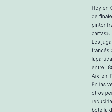
Hoy en G
de final
pintor f
cartas».
Los juga
francés 
lapartid
entre 18
Aix-en-
En las v
otros pe
reducirl
botella 