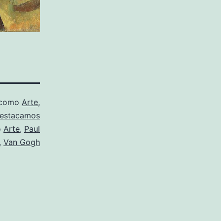
 como
Arte
,
estacamos
o
Arte
,
Paul
,
Van Gogh