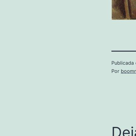
Publicada 
Por
boomm
Dej