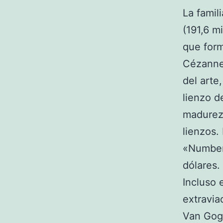
La famil
(191,6 m
que form
Cézanne
del arte
lienzo d
madurez 
lienzos.
«Number
dólares.
Incluso 
extravia
Van Gog