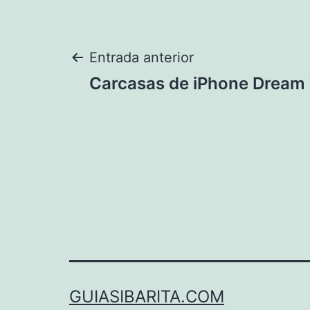
Navegación
Entrada anterior
Carcasas de iPhone Dream
de
entradas
GUIASIBARITA.COM