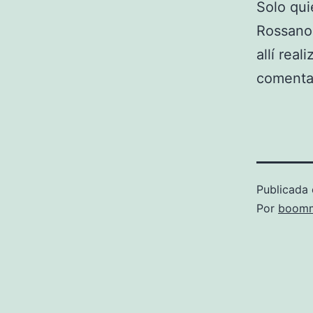
Solo qui
Rossano 
allí rea
comenta
Publicada 
Por
boomm