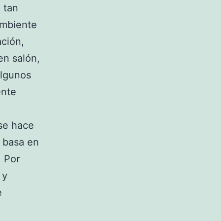
 tan
ambiente
ación,
en salón,
algunos
ente
 se hace
e basa en
. Por
 y
e