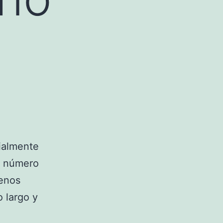
ialmente
el número
menos
o largo y