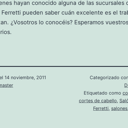
enes hayan conocido alguna de las sucursales 
Ferretti pueden saber cuán excelente es el tra
lizan. ¿Vosotros lo conocéis? Esperamos vuestro
rios.
el
14 noviembre, 2011
Categorizado c
aster
D
Etiquetado como
co
cortes de cabello
,
Sal
Ferretti
,
salones