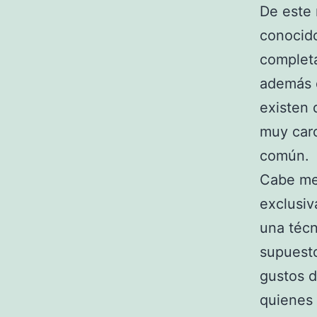
De este 
conocido
completa
además 
existen 
muy caro
común.
Cabe men
exclusiv
una técn
supuesto
gustos d
quienes