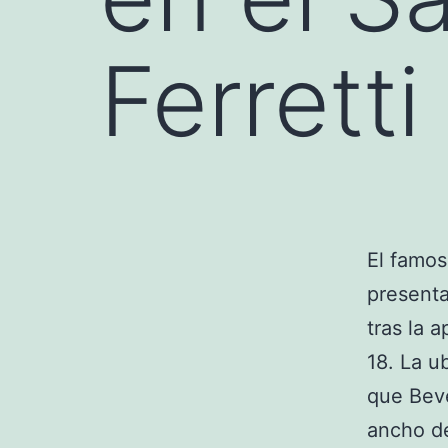
Ferretti
El famo
presenta
tras la 
18. La u
que Beve
ancho de