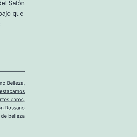
del Salón
bajo que
s
omo
Belleza
,
estacamos
rtes caros
,
ón Rossano
 de belleza