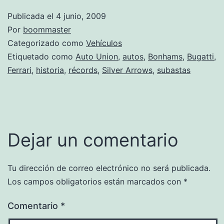
Publicada el
4 junio, 2009
Por
boommaster
Categorizado como
Vehículos
Etiquetado como
Auto Union
,
autos
,
Bonhams
,
Bugatti
,
Ferrari
,
historia
,
récords
,
Silver Arrows
,
subastas
Dejar un comentario
Tu dirección de correo electrónico no será publicada.
Los campos obligatorios están marcados con
*
Comentario
*