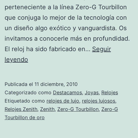
perteneciente a la línea Zero-G Tourbillon
que conjuga lo mejor de la tecnología con
un diseño algo exótico y vanguardista. Os
invitamos a conocerle más en profundidad.
El reloj ha sido fabricado en…
Seguir
Nuevo
leyendo
modelo
de
Publicada el
11 diciembre, 2010
reloj
Categorizado como
Destacamos
,
Joyas
,
Relojes
de
Etiquetado como
relojes de lujo
,
relojes lujosos
,
Relojes Zenith
,
Zenith
,
Zero-G Tourbillon
,
Zero-G
la
Tourbillon de oro
línea
Zero-