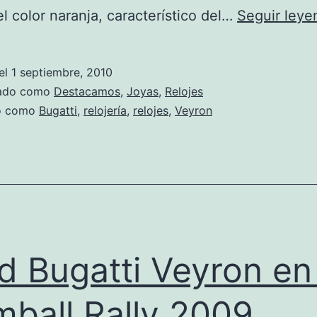
el color naranja, característico del…
Seguir leye
el
1 septiembre, 2010
zado como
Destacamos
,
Joyas
,
Relojes
do como
Bugatti
,
relojería
,
relojes
,
Veyron
d Bugatti Veyron en 
ball Rally 2009