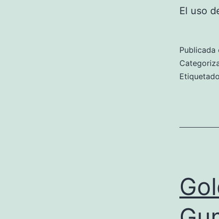
El uso d
Publicada 
Categori
Etiqueta
Gol
Gum