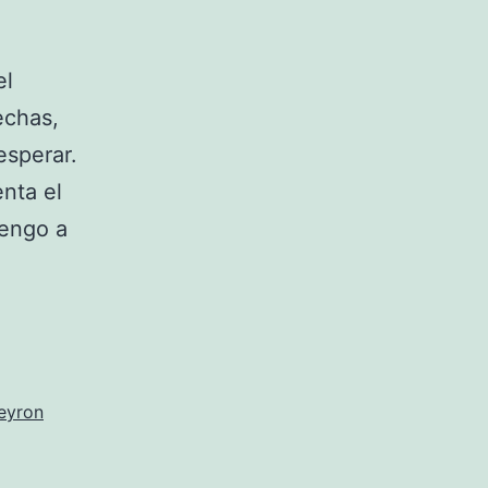
el
echas,
esperar.
nta el
vengo a
eyron