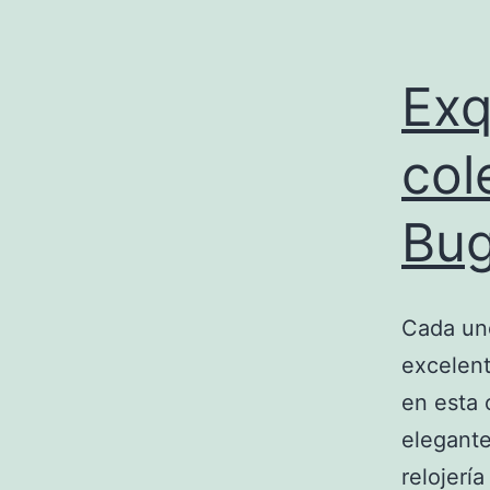
Exq
col
Bug
Cada uno
excelent
en esta 
elegante
relojerí