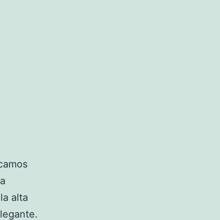
acamos
ta
la alta
elegante.