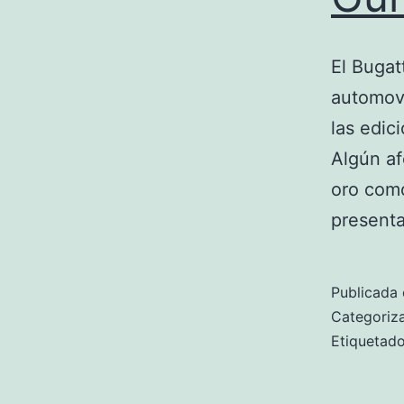
El Bugat
automovi
las edic
Algún af
oro como
present
Publicada 
Categori
Etiqueta