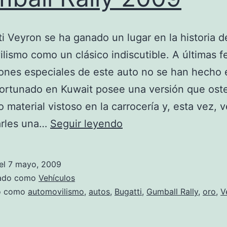
ti Veyron se ha ganado un lugar en la historia d
lismo como un clásico indiscutible. A últimas f
iones especiales de este auto no se han hecho 
ortunado en Kuwait posee una versión que oste
 material vistoso en la carrocería y, esta vez, 
Gold
arles una…
Seguir leyendo
Bugatti
Veyron
el
7 mayo, 2009
en
zado como
Vehículos
el
do como
automovilismo
,
autos
,
Bugatti
,
Gumball Rally
,
oro
,
V
Gumball
Rally