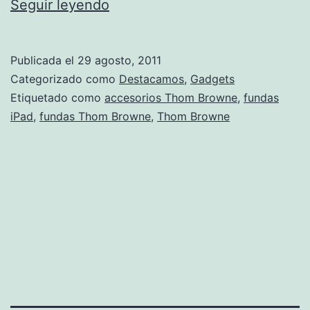
Thom
Seguir leyendo
Browne
presenta
Publicada el
29 agosto, 2011
sus
Categorizado como
Destacamos
,
Gadgets
fundas
Etiquetado como
accesorios Thom Browne
,
fundas
iPad
,
fundas Thom Browne
,
Thom Browne
para
iPad