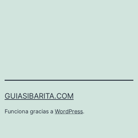
toda
la
magia
de
Harry
Potter
GUIASIBARITA.COM
Funciona gracias a
WordPress
.