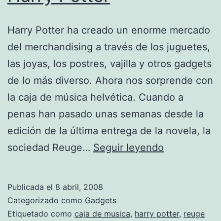
Harry Potter ha creado un enorme mercado
del merchandising a través de los juguetes,
las joyas, los postres, vajilla y otros gadgets
de lo más diverso. Ahora nos sorprende con
la caja de música helvética. Cuando a
penas han pasado unas semanas desde la
edición de la última entrega de la novela, la
Reuge
sociedad Reuge…
Seguir leyendo
nos
trae
Publicada el
8 abril, 2008
en
Categorizado como
Gadgets
música
Etiquetado como
caja de musica
,
harry potter
,
reuge