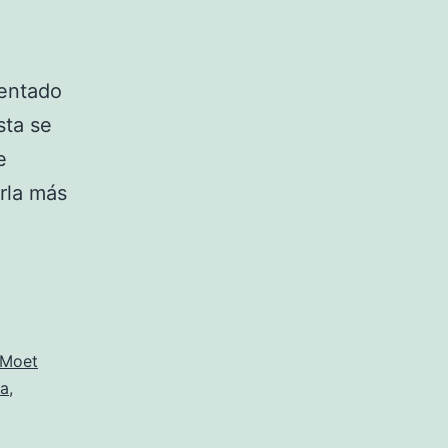
sentado
sta se
e
arla más
 Moet
za
,