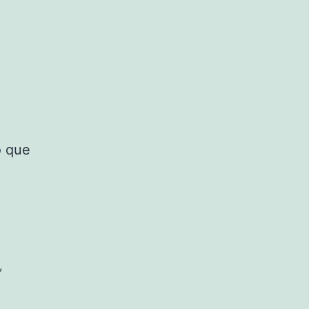
o que
,