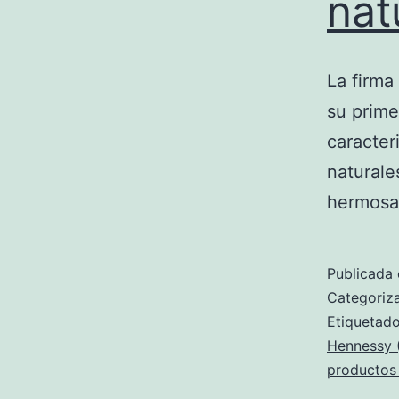
nat
La firma
su prime
caracter
naturale
hermosa
Publicada 
Categori
Etiqueta
Hennessy 
producto