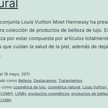
ural
 conjunta Louis Vuitton Moet Hennessy ha pre
ra colección de productos de belleza de lujo. E
iza por estar compuesta por artículos totalment
s que cuidan la salud de la piel, además de dej
.
el
18 mayo, 2011
zado como
Belleza
,
Destacamos
,
Tratamientos
do como
cosmética de lujo
,
cosmética natural
,
Louis Vuitton
(LVMH)
,
LVMH
,
productos cosméticos
,
productos de belle
s LVMH