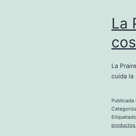
La 
cos
La Prair
cuida la 
Publicada 
Categori
Etiqueta
productos 