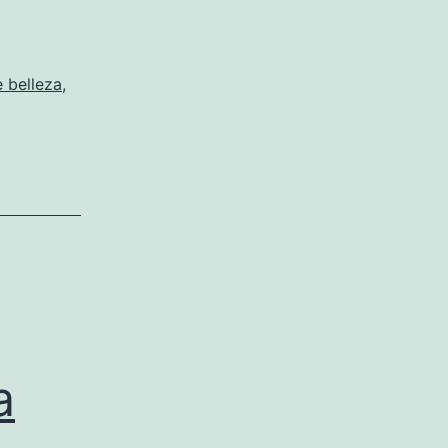
 belleza
,
a