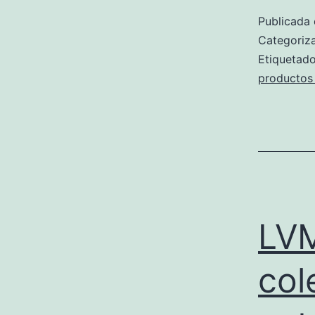
Publicada 
Categori
Etiqueta
productos
LVM
col