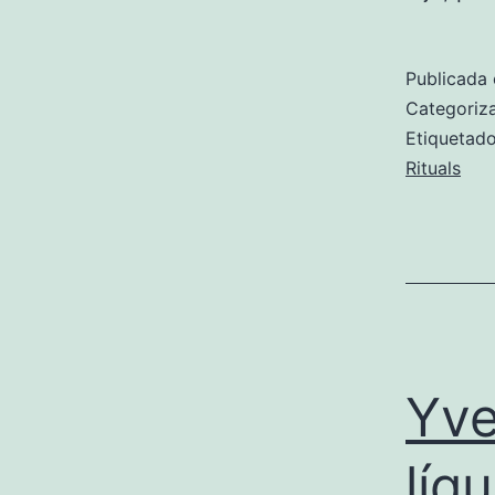
Publicada 
Categori
Etiqueta
Rituals
Yve
líq