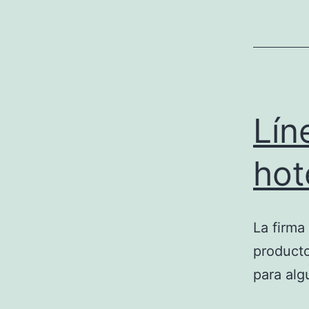
Lín
hot
La firma
producto
para alg