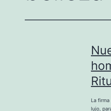
Nue
hom
Rit
La firma
lujo, pa