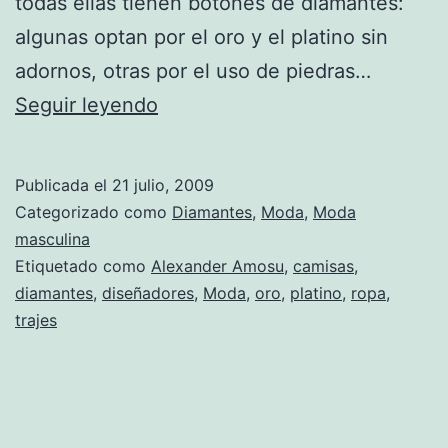
todas ellas tienen botones de diamantes:
algunas optan por el oro y el platino sin
adornos, otras por el uso de piedras…
Camisas
Seguir leyendo
con
diamantes
Publicada el
21 julio, 2009
de
Categorizado como
Diamantes
,
Moda
,
Moda
Alexander
masculina
Etiquetado como
Alexander Amosu
,
camisas
,
Amosu
diamantes
,
diseñadores
,
Moda
,
oro
,
platino
,
ropa
,
trajes