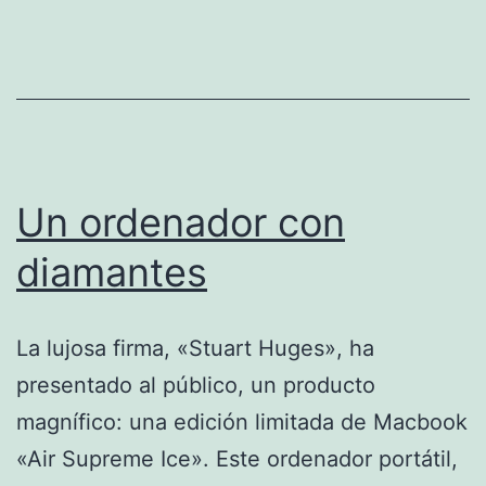
unidos,
para
crear
iPads
de
oro,
Un ordenador con
platino
diamantes
y
diamantes
La lujosa firma, «Stuart Huges», ha
presentado al público, un producto
magnífico: una edición limitada de Macbook
«Air Supreme Ice». Este ordenador portátil,