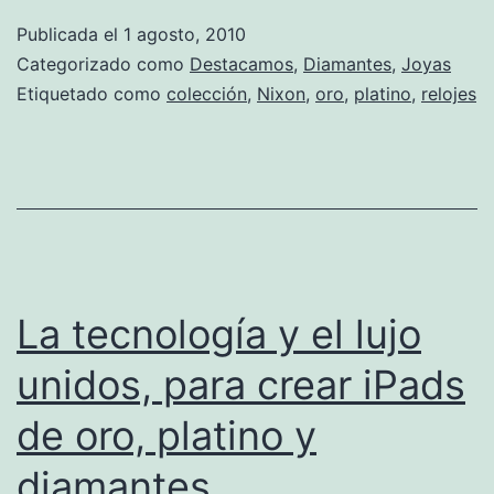
q
Publicada el
1 agosto, 2010
l
Categorizado como
Destacamos
,
Diamantes
,
Joyas
r
Etiquetado como
colección
,
Nixon
,
oro
,
platino
,
relojes
d
b
v
a
e
e
La tecnología y el lujo
b
unidos, para crear iPads
de oro, platino y
diamantes