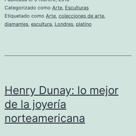
of
Categorizado como
Arte
,
Esculturas
God”:
Etiquetado como
Arte
,
colecciones de arte
,
diamantes
,
escultura
,
Londres
,
platino
la
escultura
de
Diamantes
Henry Dunay: lo mejor
de la joyería
norteamericana