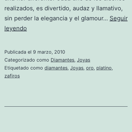
realizados, es divertido, audaz y llamativo,
sin perder la elegancia y el glamour…
Seguir
“Rabat”
leyendo
te
propone
Publicada el
9 marzo, 2010
llevar
Categorizado como
Diamantes
,
Joyas
la
Etiquetado como
diamantes
,
Joyas
,
oro
,
platino
,
zafiros
primavera
en
tus
dedos