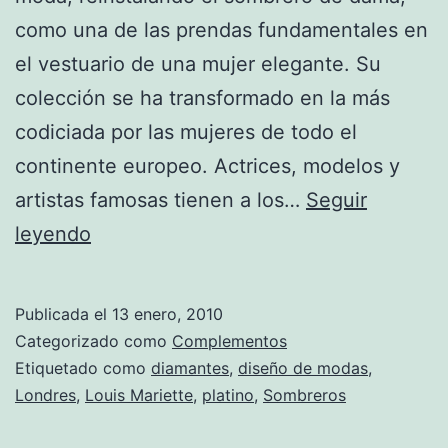
como una de las prendas fundamentales en
el vestuario de una mujer elegante. Su
colección se ha transformado en la más
codiciada por las mujeres de todo el
continente europeo. Actrices, modelos y
artistas famosas tienen a los…
Seguir
Louis
leyendo
Mariette:
los
Publicada el
13 enero, 2010
sombreros
Categorizado como
Complementos
más
Etiquetado como
diamantes
,
diseño de modas
,
Londres
,
Louis Mariette
,
platino
,
Sombreros
codiciados
de