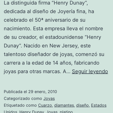
La distinguida firma “Henry Dunay”,
dedicada al diseño de Joyería fina, ha
celebrado el 50ª aniversario de su
nacimiento. Esta empresa lleva el nombre
de su creador, el estadounidense “Henry
Dunay”. Nacido en New Jersey, este
talentoso diseñador de joyas, comenzó su
carrera a la edad de 14 años, fabricando
H
joyas para otras marcas. A…
Seguir leyendo
D
lo
Publicada el
29 enero, 2010
m
Categorizado como
Joyas
d
Etiquetado como
Cuarzo
,
diamantes
,
diseño
,
Estados
Unidos
,
Henry Dunay
,
Joyas
,
platino