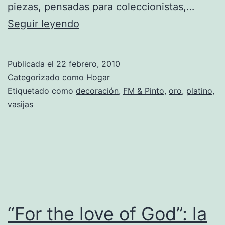
piezas, pensadas para coleccionistas,…
Vasijas
Seguir leyendo
de
Oro
Publicada el
22 febrero, 2010
españolas,
Categorizado como
Hogar
el
Etiquetado como
decoración
,
FM & Pinto
,
oro
,
platino
,
vasijas
capricho
de
los
coleccionistas.
“For the love of God”: la