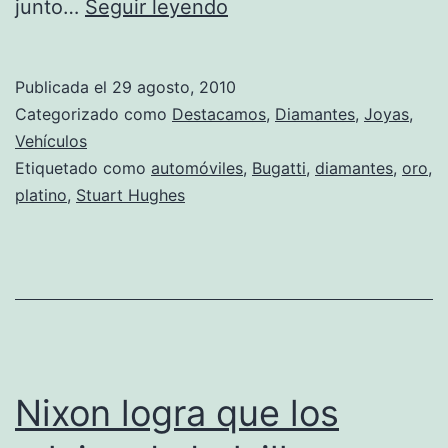
Un
junto…
Seguir leyendo
pequeño
Bugatti
Publicada el
29 agosto, 2010
que
Categorizado como
Destacamos
,
Diamantes
,
Joyas
,
vale
Vehículos
Etiquetado como
automóviles
,
Bugatti
,
diamantes
,
oro
,
una
platino
,
Stuart Hughes
fortuna
Nixon logra que los