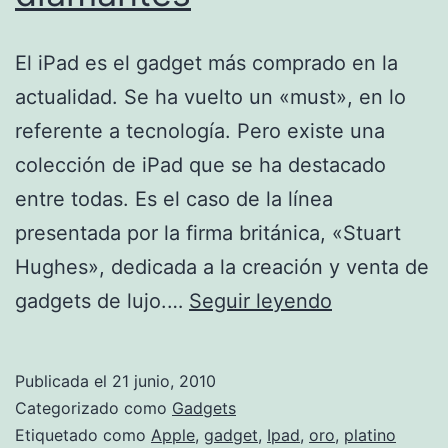
El iPad es el gadget más comprado en la
actualidad. Se ha vuelto un «must», en lo
referente a tecnología. Pero existe una
colección de iPad que se ha destacado
entre todas. Es el caso de la línea
presentada por la firma británica, «Stuart
Hughes», dedicada a la creación y venta de
La
gadgets de lujo.…
Seguir leyendo
tecnología
y
Publicada el
21 junio, 2010
el
Categorizado como
Gadgets
lujo
Etiquetado como
Apple
,
gadget
,
Ipad
,
oro
,
platino