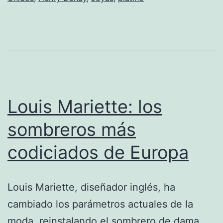
la
jo
n
Louis Mariette: los
sombreros más
codiciados de Europa
Louis Mariette, diseñador inglés, ha
cambiado los parámetros actuales de la
moda, reinstalando el sombrero de dama,