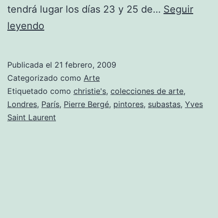
tendrá lugar los días 23 y 25 de…
Seguir
Christie’s
leyendo
subasta
colección
Publicada el
21 febrero, 2009
de
Categorizado como
Arte
Yves
Etiquetado como
christie's
,
colecciones de arte
,
Londres
,
París
,
Pierre Bergé
,
pintores
,
subastas
,
Yves
Saint
Saint Laurent
Laurent