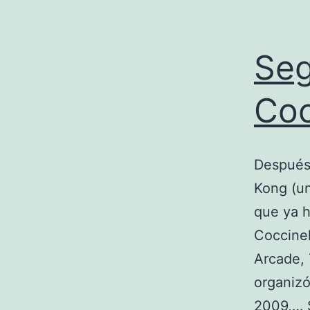
Seg
Coc
Después 
Kong (un
que ya h
Coccinel
Arcade, 
organizó
2009,…