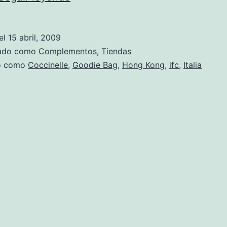
tienda
de
el
15 abril, 2009
Coccinelle
zado como
Complementos
,
Tiendas
en
do como
Coccinelle
,
Goodie Bag
,
Hong Kong
,
ifc
,
Italia
Hong
Kong