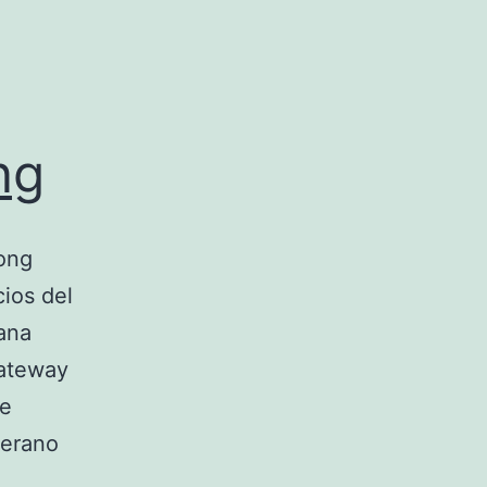
ng
Hong
ios del
iana
Gateway
le
verano