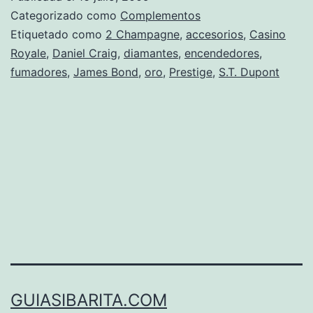
de
Categorizado como
Complementos
diamantes
Etiquetado como
2 Champagne
,
accesorios
,
Casino
Royale
,
Daniel Craig
,
diamantes
,
encendedores
,
fumadores
,
James Bond
,
oro
,
Prestige
,
S.T. Dupont
GUIASIBARITA.COM