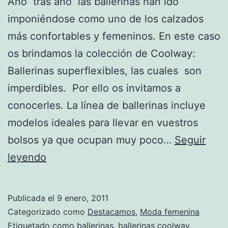
Año tras año las ballerinas han ido
imponiéndose como uno de los calzados
más confortables y femeninos. En este caso
os brindamos la colección de Coolway:
Ballerinas superflexibles, las cuales son
imperdibles. Por ello os invitamos a
conocerles. La línea de ballerinas incluye
modelos ideales para llevar en vuestros
bolsos ya que ocupan muy poco…
Seguir
Colección
leyendo
de
ballerinas
Publicada el
9 enero, 2011
superflexibles
Categorizado como
Destacamos
,
Moda femenina
de
Etiquetado como
ballerinas
,
ballerinas coolway
,