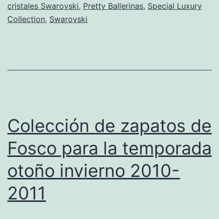
cristales Swarovski
,
Pretty Ballerinas
,
Special Luxury
Collection,
Collection
,
Swarovski
con
cristales
Swarovski
Colección de zapatos de
Fosco para la temporada
otoño invierno 2010-
2011