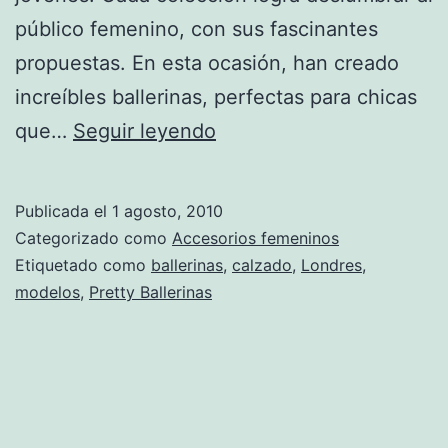
público femenino, con sus fascinantes
propuestas. En esta ocasión, han creado
increíbles ballerinas, perfectas para chicas
¡Pretty
que…
Seguir leyendo
Ballerinas
crea
Publicada el
1 agosto, 2010
modelos
Categorizado como
Accesorios femeninos
para
Etiquetado como
ballerinas
,
calzado
,
Londres
,
modelos
,
Pretty Ballerinas
chicas
paracaidistas!