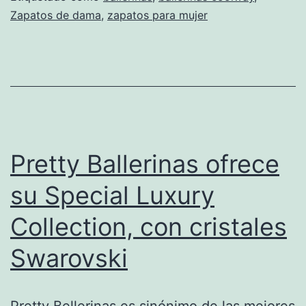
Zapatos de dama
,
zapatos para mujer
Coolway
Pretty Ballerinas ofrece
su Special Luxury
Collection, con cristales
Swarovski
Pretty Bellerinas es sinónimo de las mejores