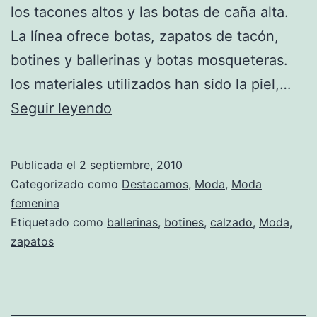
los tacones altos y las botas de caña alta.
La línea ofrece botas, zapatos de tacón,
botines y ballerinas y botas mosqueteras.
los materiales utilizados han sido la piel,…
La
Seguir leyendo
última
colección
Publicada el
2 septiembre, 2010
de
Categorizado como
Destacamos
,
Moda
,
Moda
calzado
femenina
Etiquetado como
ballerinas
,
botines
,
calzado
,
Moda
,
Paco
zapatos
Gil