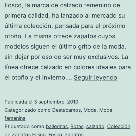
Fosco, la marca de calzado femenino de
primera calidad, ha lanzado al mercado su
última colección, pensada para el próximo
otoño. La misma ofrece zapatos cuyos
modelos siguen el último grito de la moda,
sin dejar por eso de ser muy exclusivos. La
línea ofrece calzado en colores ideales para
Colec
el otoño y el invierno,…
Seguir leyendo
de
zapat
Publicada el
3 septiembre, 2010
de
Categorizado como
Destacamos
,
Moda
,
Moda
Fosco
femenina
Etiquetado como
ballerinas
,
Botas
,
calzado
,
Colección
para
de Zapatos Fosco
,
Fosco
,
zapatos