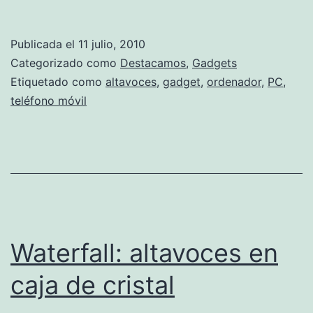
peq
sis
Publicada el
11 julio, 2010
de
Categorizado como
Destacamos
,
Gadgets
son
Etiquetado como
altavoces
,
gadget
,
ordenador
,
PC
,
teléfono móvil
per
de
incr
pot
Waterfall: altavoces en
caja de cristal