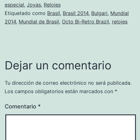
especial
,
Joyas
,
Relojes
Etiquetado como
Brasil
,
Brasil 2014
,
Bulgari
,
Mundial
2014
,
Mundial de Brasil
,
Octo Bi-Retro Brazil
,
relojes
Dejar un comentario
Tu dirección de correo electrónico no será publicada.
Los campos obligatorios están marcados con
*
Comentario
*