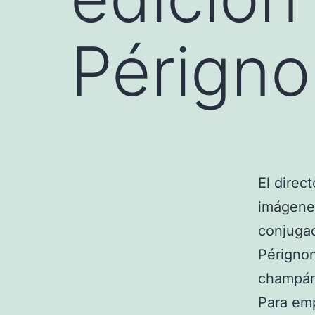
Pérign
El direc
imágenes
conjuga
Périgno
champán,
Para emp