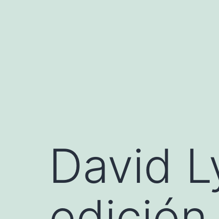
Saltar
al
contenido
David L
edición