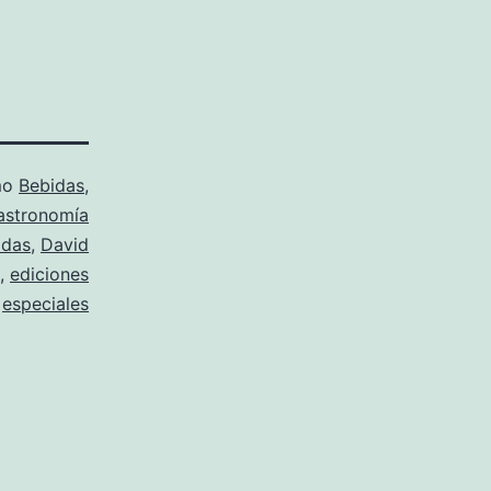
mo
Bebidas
,
astronomía
idas
,
David
,
ediciones
especiales