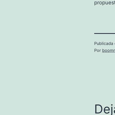
propuest
Publicada 
Por
boomm
Dej