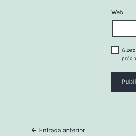
Web
Guard
próxi
Navegación
Entrada anterior