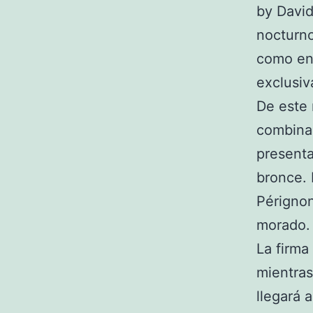
by David
nocturno
como en 
exclusiv
De este 
combinac
presenta
bronce. 
Périgno
morado.
La firma
mientra
llegará 