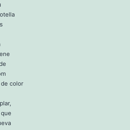
u
otella
s
a
iene
 de
Dom
de color
plar,
 que
ueva