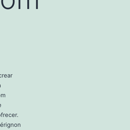
crear
a
om
e
frecer.
Pérignon