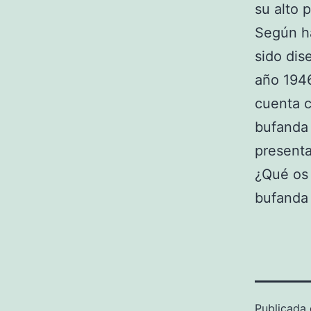
su alto p
Según ha
sido dis
año 1946
cuenta c
bufanda 
presenta
¿Qué os 
bufanda 
Publicada 