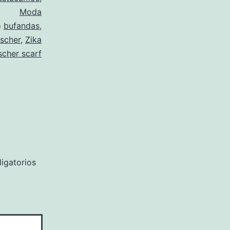
Moda
o
bufandas
,
scher
,
Zika
scher scarf
igatorios