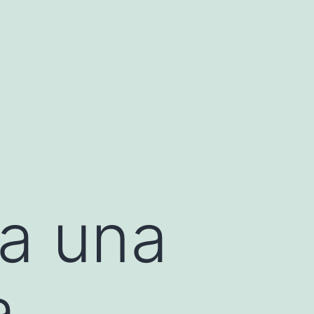
ña una
a