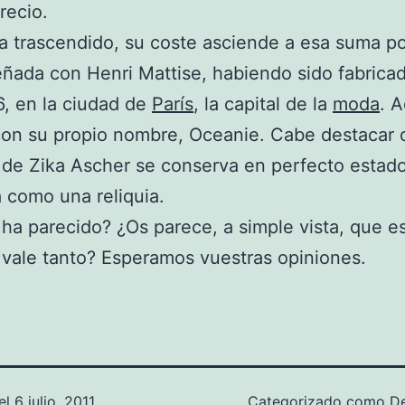
recio.
 trascendido, su coste asciende a esa suma p
eñada con Henri Mattise, habiendo sido fabricad
, en la ciudad de
París
, la capital de la
moda
. 
on su propio nombre, Oceanie. Cabe destacar 
de Zika Ascher se conserva en perfecto estado
 como una reliquia.
ha parecido? ¿Os parece, a simple vista, que e
vale tanto? Esperamos vuestras opiniones.
el
6 julio, 2011
Categorizado como
D