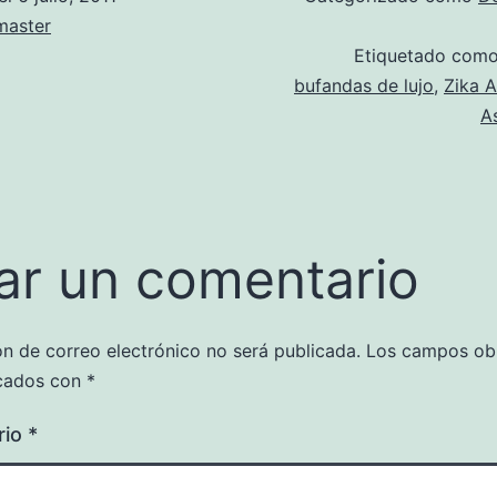
aster
Etiquetado com
bufandas de lujo
,
Zika A
A
ar un comentario
ón de correo electrónico no será publicada.
Los campos obl
cados con
*
rio
*