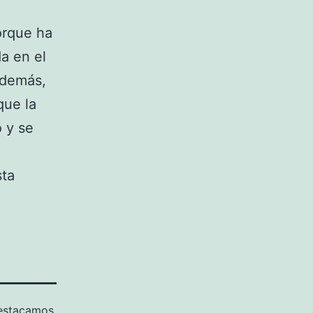
orque ha
a en el
Además,
que la
 y se
sta
estacamos
,