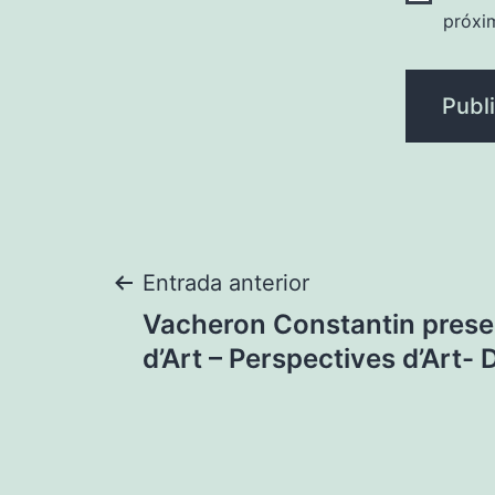
próxi
Navegación
Entrada anterior
Vacheron Constantin prese
de
d’Art – Perspectives d’Art-
entradas