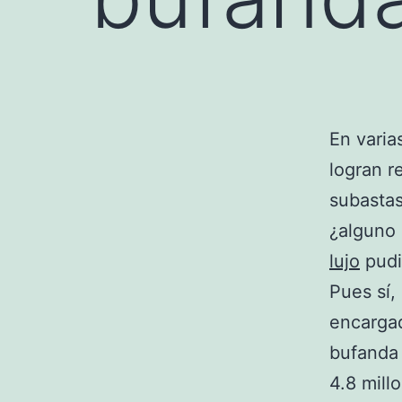
En varia
logran r
subastas
¿alguno 
lujo
pudi
Pues sí,
encargad
bufanda 
4.8 mill