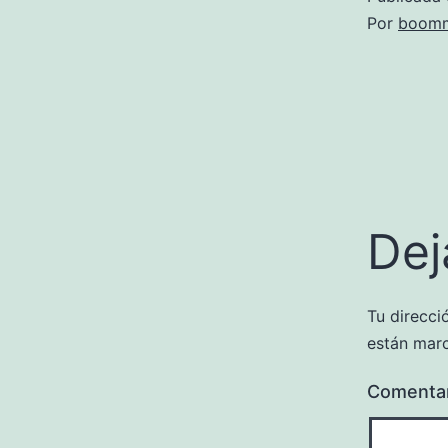
Por
boomm
Dej
Tu direcci
están mar
Comenta