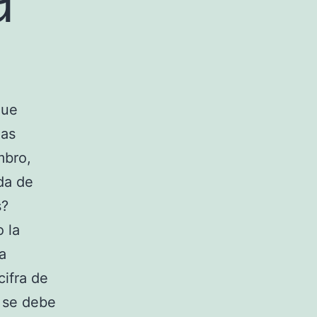
que
las
mbro,
da de
s?
o la
a
ifra de
é se debe