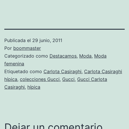
Publicada el
29 junio, 2011
Por
boommaster
Categorizado como
Destacamos
,
Moda
,
Moda
femenina
Etiquetado como
Carlota Casiraghi
,
Carlota Casiraghi
hípica
,
colecciones Gucci
,
Gucci
,
Gucci Carlota
Casiraghi
,
hípica
Dejar un comentario