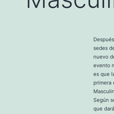
Después 
sedes d
nuevo de
evento m
es que l
primera
Masculin
Según se
que dará