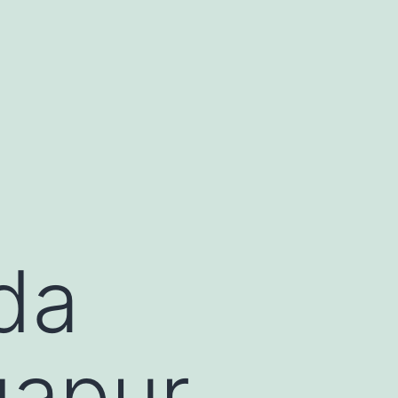
da
gapur