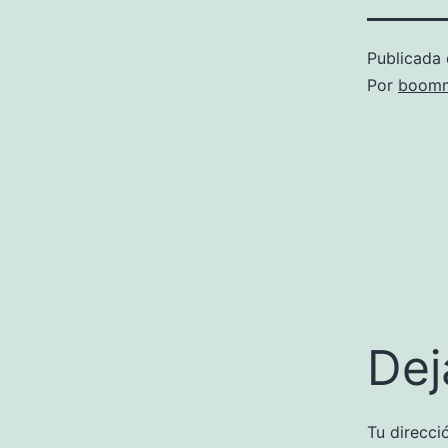
Publicada 
Por
boomm
Dej
Tu direcci