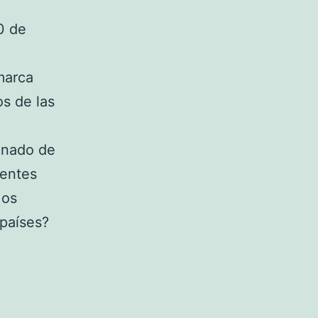
0 de
marca
os de las
finado de
lentes
 os
países?