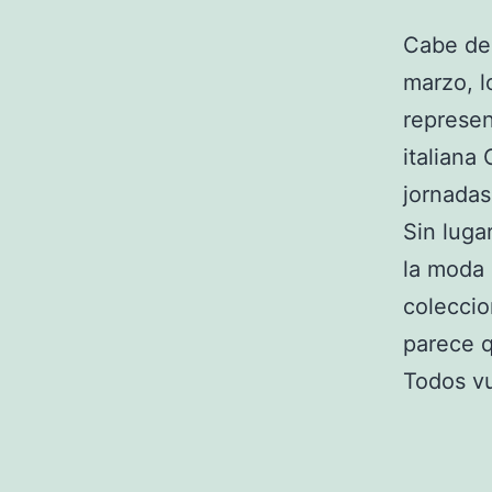
Cabe des
marzo, l
represen
italiana
jornadas
Sin luga
la moda
coleccio
parece 
Todos vu