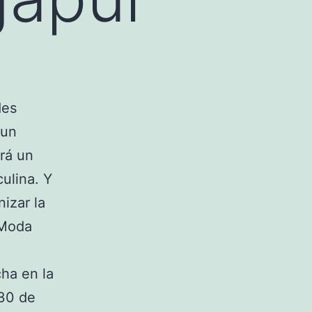
des
 un
rá un
ulina. Y
izar la
 Moda
ha en la
 30 de