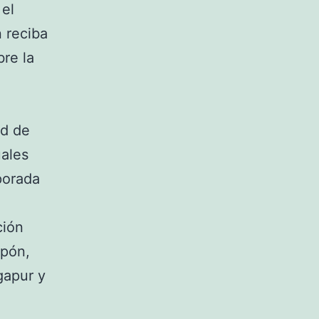
 el
 reciba
re la
ad de
uales
porada
ción
apón,
gapur y