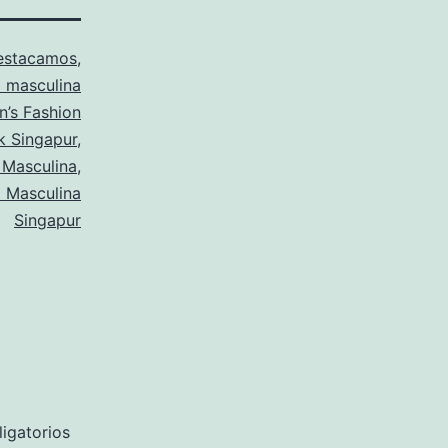
estacamos
,
 masculina
n’s Fashion
k Singapur
,
 Masculina
,
 Masculina
Singapur
igatorios