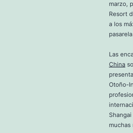
marzo, p
Resort 
a los m
pasarela
Las enca
China
so
presenta
Otoño-In
profesio
internac
Shangai 
muchas 