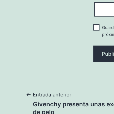
Guard
próxi
Navegación
Entrada anterior
Givenchy presenta unas ex
de
de pelo