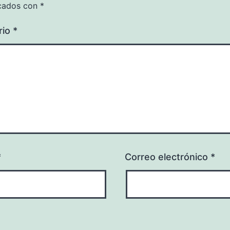
cados con
*
rio
*
*
Correo electrónico
*