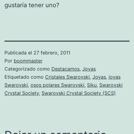
gustaría tener uno?
Publicada el
27 febrero, 2011
Por
boommaster
Categorizado como
Destacamos
,
Joyas
Etiquetado como
Cristales Swarovski
,
Joyas
,
joyas
Swarovski
,
osos polares Swarovski
,
Siku
,
Swarovski
Crystal Society
,
Swarovski Crystal Society (SCS)