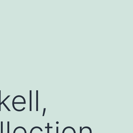
ell,
llection