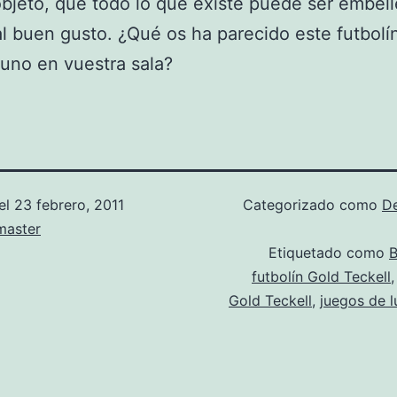
bjeto, que todo lo que existe puede ser embel
al buen gusto. ¿Qué os ha parecido este futbolí
 uno en vuestra sala?
el
23 febrero, 2011
Categorizado como
D
aster
Etiquetado como
B
futbolín Gold Teckell
Gold Teckell
,
juegos de l