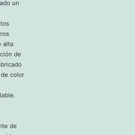
tado un
stos
tros
 alta
cción de
abricado
 de color
lable.
nte de