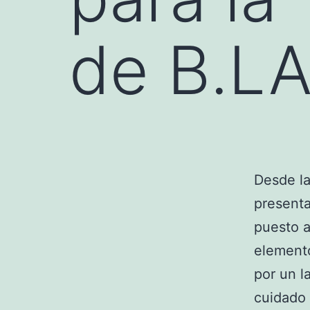
de B.LAB
Desde l
present
puesto a
elemento
por un l
cuidado 