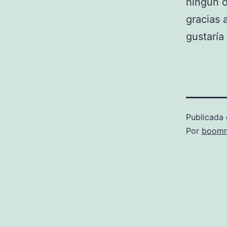
ningún o
gracias 
gustaría
Publicada 
Por
boomm