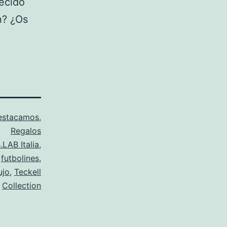
lecido
n? ¿Os
estacamos
,
Regalos
.LAB Italia
,
,
futbolines
,
ujo
,
Teckell
Collection