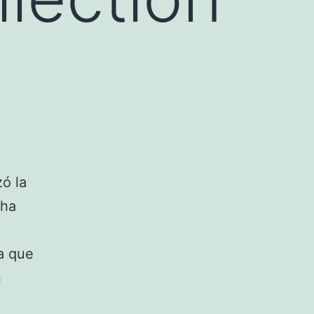
ó la
 ha
a que
n