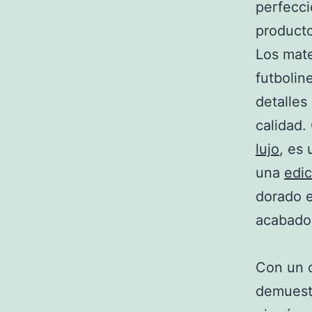
perfecci
producto
Los mate
futbolin
detalles
calidad.
lujo
, es 
una
edic
dorado e
acabados
Con un c
demuestr