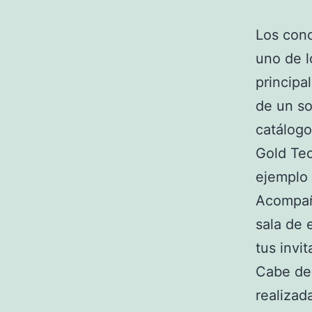
Los con
uno de l
principa
de un so
catálogo
Gold Tec
ejemplo 
Acompaña
sala de 
tus invit
Cabe des
realizad