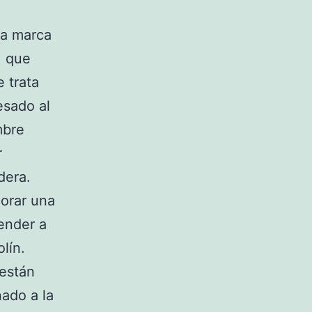
ta marca
, que
 trata
esado al
mbre
r
dera.
orar una
ender a
olín.
 están
nado a la