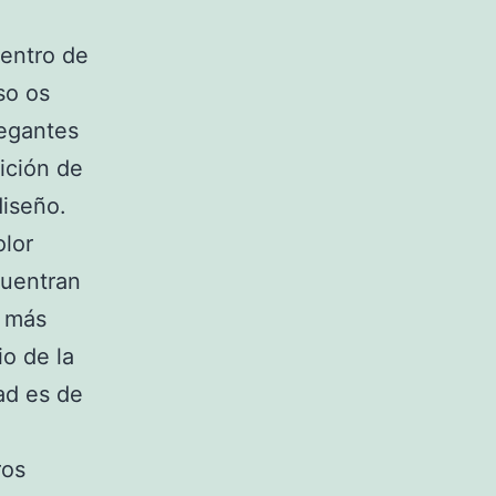
dentro de
so os
egantes
ición de
diseño.
olor
cuentran
n más
io de la
ad es de
ros