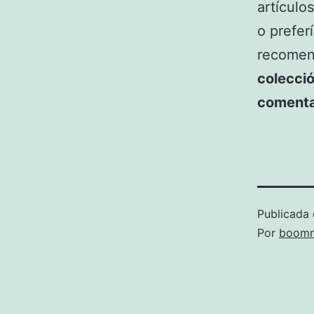
artículo
o prefer
recomend
colecci
comenta
Publicada 
Por
boomm