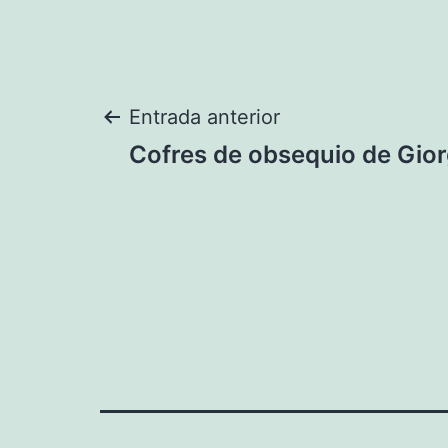
Navegación
Entrada anterior
Cofres de obsequio de Gio
de
entradas