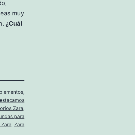
do,
íneas muy
n
. ¿Cuál
plementos
,
estacamos
orios Zara
,
undas para
 Zara
,
Zara