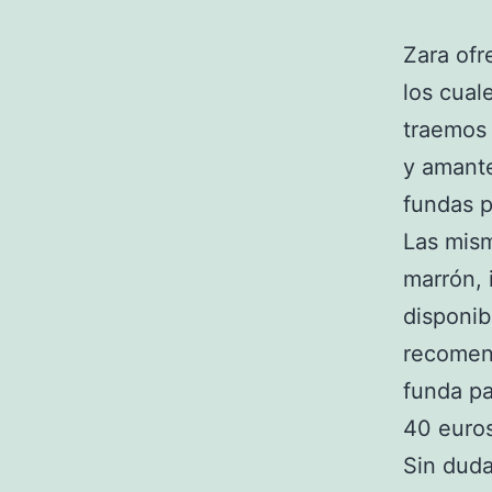
Zara ofr
los cual
traemos
y amant
fundas p
Las mism
marrón, 
disponib
recomen
funda pa
40 euros
Sin duda